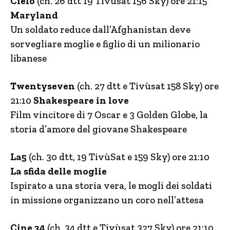
Cielo
(ch. 26 dtt 19 Tivùsat 156 Sky) ore 21:15
Maryland
Un soldato reduce dall’Afghanistan deve
sorvegliare moglie e figlio di un milionario
libanese
Twentyseven
(ch. 27 dtt e Tivùsat 158 Sky) ore
21:10
Shakespeare in love
Film vincitore di 7 Oscar e 3 Golden Globe, la
storia d’amore del giovane Shakespeare
La5
(ch. 30 dtt, 19 TivùSat e 159 Sky) ore 21:10
La sfida delle moglie
Ispirato a una storia vera, le mogli dei soldati
in missione organizzano un coro nell’attesa
Cine 34
(ch. 34 dtt e Tivùsat 327 Sky) ore 21:10