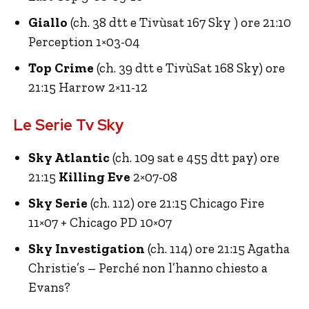
Giallo
(ch. 38 dtt e Tivùsat 167 Sky ) ore 21:10
Perception 1×03-04
Top Crime
(ch. 39 dtt e TivùSat 168 Sky) ore
21:15 Harrow 2×11-12
Le Serie Tv Sky
Sky Atlantic
(ch. 109 sat e 455 dtt pay) ore
21:15
Killing Eve
2×07-08
Sky Serie
(ch. 112) ore 21:15 Chicago Fire
11×07 + Chicago PD 10×07
Sky Investigation
(ch. 114) ore 21:15 Agatha
Christie’s – Perché non l’hanno chiesto a
Evans?