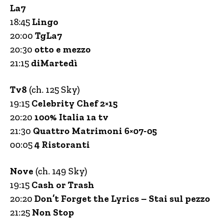
La7
18:45
Lingo
20:00
TgLa7
20:30
otto e mezzo
21:15
diMartedì
Tv8
(ch. 125 Sky)
19:15
Celebrity Chef 2×15
20:20
100% Italia 1a tv
21:30
Quattro Matrimoni 6×07-05
00:05
4 Ristoranti
Nove
(ch. 149 Sky)
19:15
Cash or Trash
20:20
Don’t Forget the Lyrics – Stai sul pezzo
21:25
Non Stop