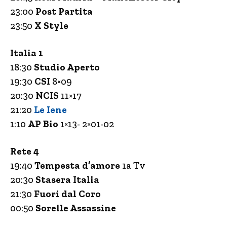
23:00
Post Partita
23:50
X Style
Italia 1
18:30
Studio Aperto
19:30
CSI
8×09
20:30
NCIS
11×17
21:20
Le Iene
1:10
AP Bio
1×13- 2×01-02
Rete 4
19:40
Tempesta d’amore
1a Tv
20:30
Stasera Italia
21:30
Fuori dal Coro
00:50
Sorelle Assassine