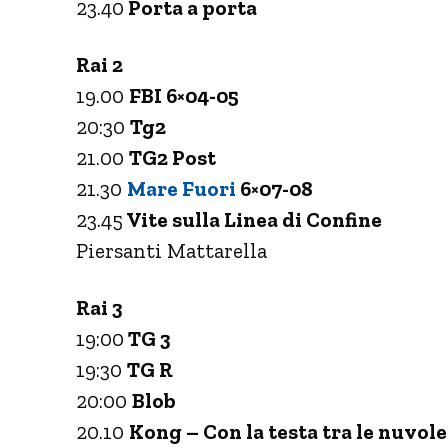
23.40
Porta a porta
Rai 2
19.00
FBI 6×04-05
20:30
Tg2
21.00
TG2 Post
21.30
Mare Fuori
6×07-08
23.45
Vite sulla Linea di Confine
Piersanti Mattarella
Rai 3
19:00
TG 3
19:30
TG R
20:00
Blob
20.10
Kong – Con la testa tra le nuvole