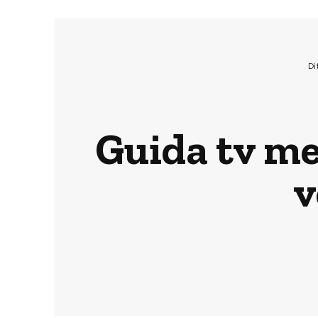
Di
Guida tv me
v