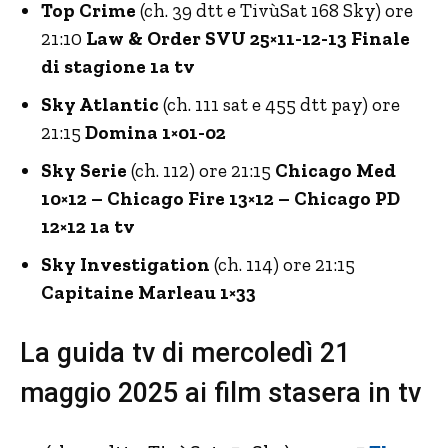
Top Crime
(ch. 39 dtt e TivùSat 168 Sky) ore
21:10
Law & Order SVU 25×11-12-13 Finale
di stagione 1a tv
Sky Atlantic
(ch. 111 sat e 455 dtt pay) ore
21:15
Domina 1×01-02
Sky Serie
(ch. 112) ore 21:15
Chicago Med
10×12 – Chicago Fire 13×12 – Chicago PD
12×12 1a tv
Sky Investigation
(ch. 114) ore 21:15
Capitaine Marleau 1×33
La guida tv di mercoledì 21
maggio 2025 ai film stasera in tv