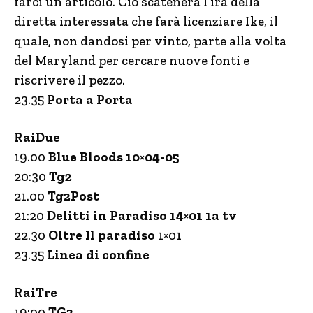
farci un articolo. Ciò scatenerà l’ira della
diretta interessata che farà licenziare Ike, il
quale, non dandosi per vinto, parte alla volta
del Maryland per cercare nuove fonti e
riscrivere il pezzo.
23.35
Porta a Porta
RaiDue
19.00
Blue Bloods 10×04-05
20:30
Tg2
21.00
Tg2Post
21:20
Delitti in Paradiso 14×01 1a tv
22.30
Oltre Il paradiso
1×01
23.35
Linea di confine
RaiTre
19:00
TG3