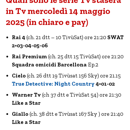
Quali sono le serie Tv stasera
in Tv mercoledì 14 maggio
2025 (in chiaro e pay)
Rai 4
(ch. 21 dtt – 10 TivùSat) ore 21:20
SWAT
2×03-04-05-06
Rai Premium
(ch. 25 dtt 15 TivùSat) ore 21:20
Squadra omicidi Barcellona
Ep.2
Cielo
(ch. 26 dtt 19 Tivùsat 156 Sky) ore 21.15
True Detective: Night Country
4×01-02
Warner Tv
(ch 37 dtt e TivùSat 54) ore 21:30
Like a Star
Giallo
(ch. 38 dtt e Tivùsat 167 Sky ) ore 21:40
Like a Star