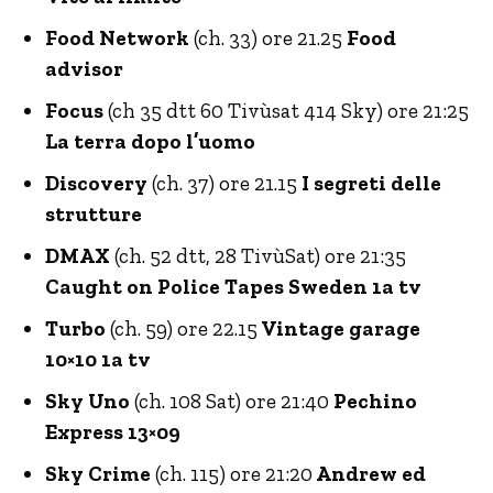
Food Network
(ch. 33) ore 21.25
Food
advisor
Focus
(ch 35 dtt 60 Tivùsat 414 Sky) ore 21:25
La terra dopo l’uomo
Discovery
(ch. 37) ore 21.15
I segreti delle
strutture
DMAX
(ch. 52 dtt, 28 TivùSat) ore 21:35
Caught on Police Tapes Sweden 1a tv
Turbo
(ch. 59) ore 22.15
Vintage garage
10×10 1a tv
Sky Uno
(ch. 108 Sat) ore 21:40
Pechino
Express 13×09
Sky Crime
(ch. 115) ore 21:20
Andrew ed