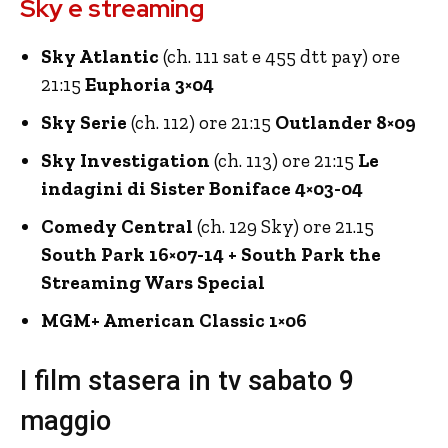
Sky e streaming
Sky Atlantic
(ch. 111 sat e 455 dtt pay) ore
21:15
Euphoria 3×04
Sky Serie
(ch. 112) ore 21:15
Outlander 8×09
Sky Investigation
(ch. 113) ore 21:15
Le
indagini di Sister Boniface 4×03-04
Comedy Central
(ch. 129 Sky) ore 21.15
South Park 16×07-14 + South Park the
Streaming Wars Special
MGM+ American Classic 1×06
I film stasera in tv sabato 9
maggio