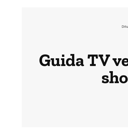
Dit
Guida TV ven
sho