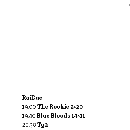
- 
RaiDue
19.00
The Rookie 2×20
19.40
Blue Bloods 14×11
20:30
Tg2