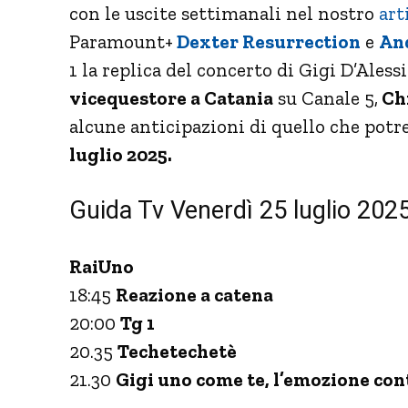
con le uscite settimanali nel nostro
art
Paramount+
Dexter Resurrection
e
And
1 la replica del concerto di Gigi D’Alessi
vicequestore a Catania
su Canale 5,
Chi
alcune anticipazioni di quello che potr
luglio 2025.
Guida Tv Venerdì 25 luglio 2025
RaiUno
18:45
Reazione a catena
20:00
Tg 1
20.35
Techetechetè
21.30
Gigi uno come te, l’emozione con