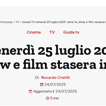
uttounpop
>
TV
>
Guida TV venerdì 25 luglio 2025: serie tv, show e film stasera i
Cinema
TV
Guida tv
erdì 25 luglio 20
w e film stasera i
Di:
Riccardo Cristilli
24/07/2025
Aggiornato il:
24/07/2025
5
min.