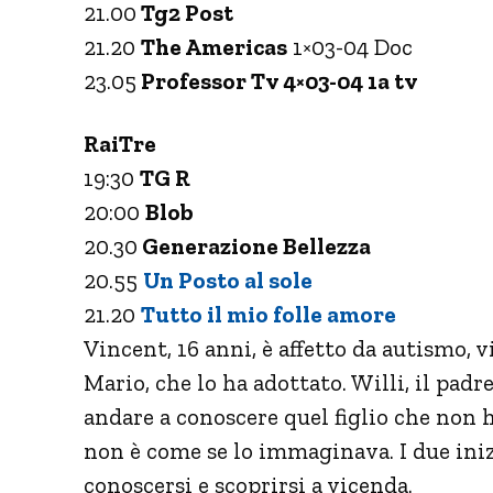
21.00
Tg2 Post
21.20
The Americas
1×03-04 Doc
23.05
Professor Tv 4×03-04 1a tv
RaiTre
19:30
TG R
20:00
Blob
20.30
Generazione Bellezza
20.55
Un Posto al sole
21.20
Tutto il mio folle amore
Vincent, 16 anni, è affetto da autismo, 
Mario, che lo ha adottato. Willi, il padr
andare a conoscere quel figlio che non h
non è come se lo immaginava. I due ini
conoscersi e scoprirsi a vicenda.