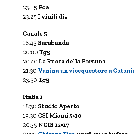
23.05
Foa
23.25
I vinili di..
Canale 5
18.45
Sarabanda
20:00
Tg5
20.40
La Ruota della Fortuna
21:30
Vanina un vicequestore a Catani
23.50
Tg5
Italia 1
18:30
Studio Aperto
19:30
CSI Miami 5×10
20:35
NCIS 12×17
21:30
Chicago Fire
13×06-07 1a tv free