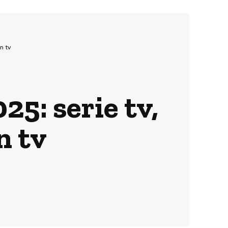
n tv
25: serie tv,
n tv