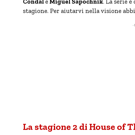
Condal
e
Miguel Sapochnik
. La serie 
stagione. Per aiutarvi nella visione ab
- 
La stagione 2 di House of T