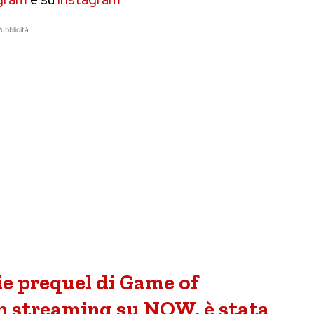
ubblicità
ie prequel di Game of
 in streaming su NOW, è stata