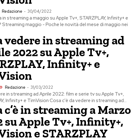
Redazione
-
30/04/2022
a in streaming a maggio su Apple Tv+, STARZPLAY, Infinity+ e
 Streaming maggio - Poche le novità del mese di maggio nei
.
 vedere in streaming ad
le 2022 su Apple Tv+,
ZPLAY, Infinity+ e
Vision
o
Redazione
-
31/03/2022
e in streaming ad Aprile 2022: film e serie tv su Apple Tv+,
 Infinity+ e TimVision Cosa c'è da vedere in streaming ad...
 c’è in streaming a Marzo
 su Apple Tv+, Infinity+,
Vision e STARZPLAY