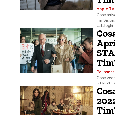
Apple TV
Cosa arriv
TimVision?
cataloghi..
Cosa
Apri
STAR
Tim
Palinsest
Cosa veder
STARZPLAY,
Cosa
2022
Tim