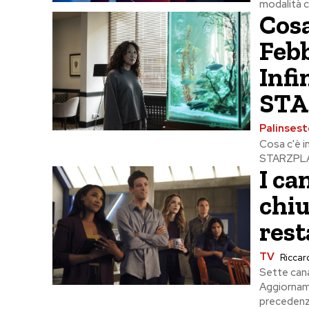
modalità co
Cosa
Febb
Infi
STA
Palinsest
Cosa c'è i
STARZPLAY,
I ca
chiu
rest
TV
Riccard
Sette cana
Aggiorname
precedenza