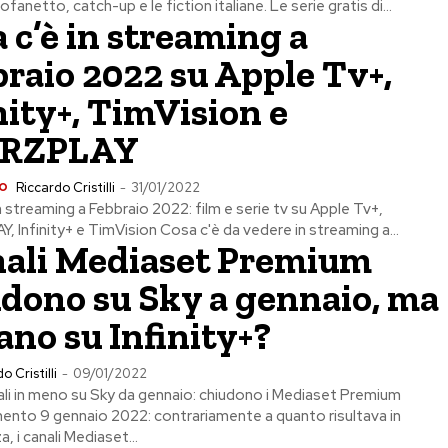
fanetto, catch-up e le fiction italiane. Le serie gratis di...
 c’è in streaming a
raio 2022 su Apple Tv+,
nity+, TimVision e
RZPLAY
o
Riccardo Cristilli
-
31/01/2022
n streaming a Febbraio 2022: film e serie tv su Apple Tv+,
 Infinity+ e TimVision Cosa c'è da vedere in streaming a...
nali Mediaset Premium
dono su Sky a gennaio, ma
ano su Infinity+?
o Cristilli
-
09/01/2022
li in meno su Sky da gennaio: chiudono i Mediaset Premium
nto 9 gennaio 2022: contrariamente a quanto risultava in
, i canali Mediaset...