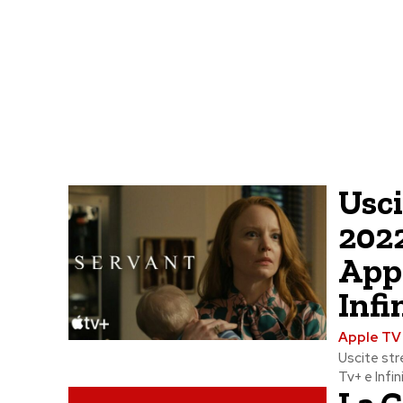
Usc
2022
App
Infi
Apple TV
Uscite str
Tv+ e Infi