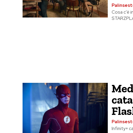
Palinsest
Cosa c'è i
STARZPLAY,
Medi
cata
Flas
Palinsest
Infinity+ c