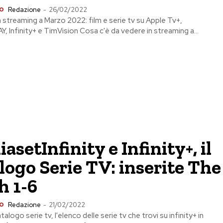
o
Redazione
-
26/02/2022
n streaming a Marzo 2022: film e serie tv su Apple Tv+,
 Infinity+ e TimVision Cosa c'è da vedere in streaming a...
asetInfinity e Infinity+, il
logo Serie TV: inserite The
h 1-6
o
Redazione
-
21/02/2022
atalogo serie tv, l'elenco delle serie tv che trovi su infinity+ in