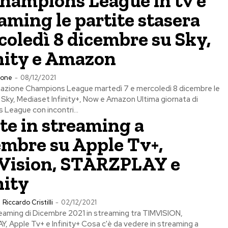
hampions League in tv e
aming le partite stasera
oledì 8 dicembre su Sky,
nity e Amazon
ione
-
08/12/2021
zione Champions League martedì 7 e mercoledì 8 dicembre le
a Sky, Mediaset Infinity+, Now e Amazon Ultima giornata di
League con incontri...
te in streaming a
mbre su Apple Tv+,
Vision, STARZPLAY e
nity
Riccardo Cristilli
-
02/12/2021
eaming di Dicembre 2021 in streaming tra TIMVISION,
 Apple Tv+ e Infinity+ Cosa c'è da vedere in streaming a