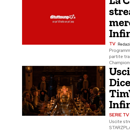
La C
stre
merc
Infi
TV
Redaz
Programma
partite tr
Champions 
Usci
Dice
Tim
Infi
SERIE TV
Uscite str
STARZPLAY,