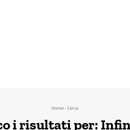
Home
Cerca
o i risultati per:
Infi