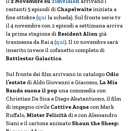
Il
2 Novembre su
TimVision
arrivano i
restanti 5 episodi di
Chapelwaite
iniziata a
fine ottobre (
qui
la scheda). Sul fronte serie tv
il 4 novembre con 2 episodi a settimana arriva
la prima stagione di
Resident Alien
già
trasmessa da Rai 4 (
qui
). Il 10 novembre sarà
inserito invece il cofanetto completo di
Battlestar Galactica
.
Sul fronte dei film arrivano in catalogo
Odio
l’estate
di Aldo Giovanni e Giacomo,
La Mia
Banda suona il pop
una commedia con
Christian De Sica e Diego Abatantuono, il film
di impegno civile
Cattive Acque
con Mark
Ruffalo,
Mister Felicità
di e con Alessandro
Siani e il cartone animato
Shaun the Sheep: