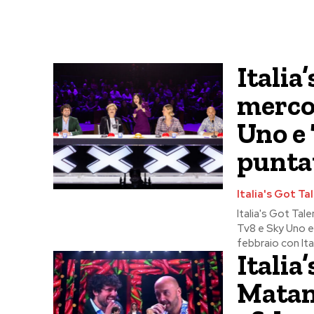
Italia
mercol
Uno e 
puntat
Italia's Got Ta
Italia's Got Ta
Tv8 e Sky Uno 
febbraio con Ital
Italia
Matano