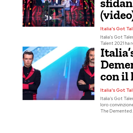
sfidan
(video
Italia's Got Ta
Italia's Got Tale
Talent 2021 ha r
Italia
Demen
con il
Italia's Got Ta
Italia’s Got Tal
loro convinzione
The Demented..