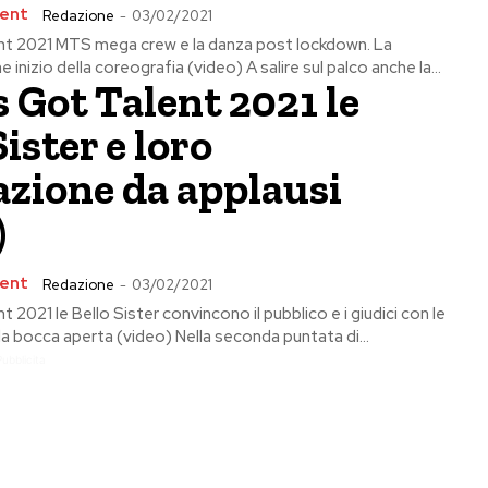
lent
Redazione
-
03/02/2021
lent 2021 MTS mega crew e la danza post lockdown. La
inizio della coreografia (video) A salire sul palco anche la...
’s Got Talent 2021 le
Sister e loro
azione da applausi
)
lent
Redazione
-
03/02/2021
nt 2021 le Bello Sister convincono il pubblico e i giudici con le
a bocca aperta (video) Nella seconda puntata di...
Pubblicita