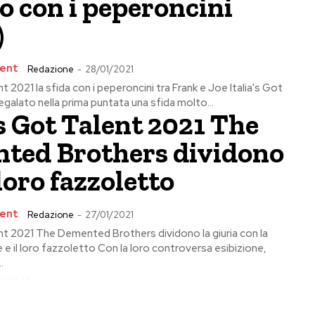
o con i peperoncini
)
lent
Redazione
-
28/01/2021
nt 2021 la sfida con i peperoncini tra Frank e Joe Italia's Got
egalato nella prima puntata una sfida molto...
’s Got Talent 2021 The
ted Brothers dividono
 loro fazzoletto
lent
Redazione
-
27/01/2021
ent 2021 The Demented Brothers dividono la giuria con la
 e il loro fazzoletto Con la loro controversa esibizione,
.
Pubblicita