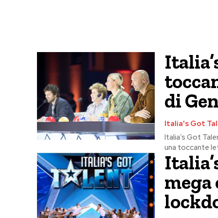
Italia
toccan
di Ge
Italia's Got Ta
Italia’s Got Ta
una toccante let
Italia
mega c
lockd