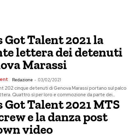
’s Got Talent 2021 la
te lettera dei detenuti
nova Marassi
lent
Redazione
-
03/02/2021
lent 202 cinque detenuti di Genova Marassi portano sul palco
tera. Quattro sì per loro e commozione da parte dei...
’s Got Talent 2021 MTS
rew e la danza post
own video