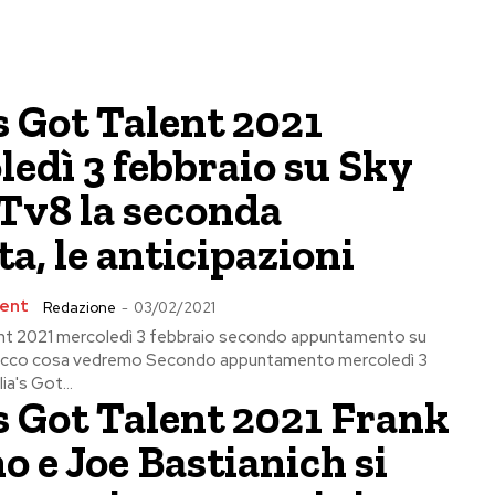
’s Got Talent 2021
edì 3 febbraio su Sky
Tv8 la seconda
a, le anticipazioni
lent
Redazione
-
03/02/2021
lent 2021 mercoledì 3 febbraio secondo appuntamento su
ecco cosa vedremo Secondo appuntamento mercoledì 3
ia's Got...
’s Got Talent 2021 Frank
 e Joe Bastianich si