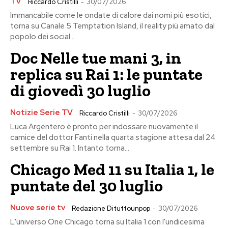
TV
Riccardo Cristilli
-
30/07/2026
Immancabile come le ondate di calore dai nomi più esotici,
torna su Canale 5 Temptation Island, il reality più amato dal
popolo dei social...
Doc Nelle tue mani 3, in
replica su Rai 1: le puntate
di giovedì 30 luglio
Notizie Serie TV
Riccardo Cristilli
-
30/07/2026
Luca Argentero è pronto per indossare nuovamente il
camice del dottor Fanti nella quarta stagione attesa dal 24
settembre su Rai 1. Intanto torna...
Chicago Med 11 su Italia 1, le
puntate del 30 luglio
Nuove serie tv
Redazione Dituttounpop
-
30/07/2026
L'universo One Chicago torna su Italia 1 con l'undicesima