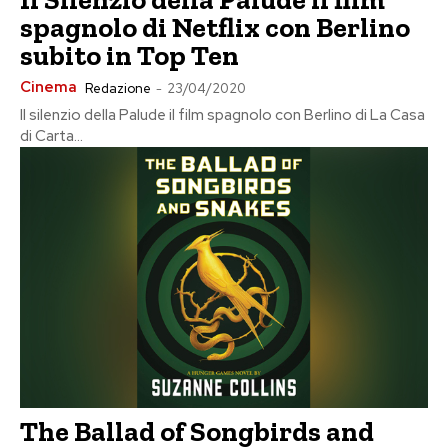
spagnolo di Netflix con Berlino
subito in Top Ten
Cinema
Redazione
-
23/04/2020
Il silenzio della Palude il film spagnolo con Berlino di La Casa
di Carta...
The Ballad of Songbirds and