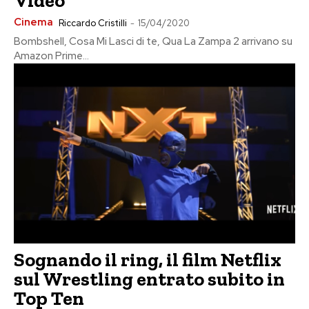
Video
Cinema
Riccardo Cristilli
-
15/04/2020
Bombshell, Cosa Mi Lasci di te, Qua La Zampa 2 arrivano su
Amazon Prime...
Sognando il ring, il film Netflix
sul Wrestling entrato subito in
Top Ten