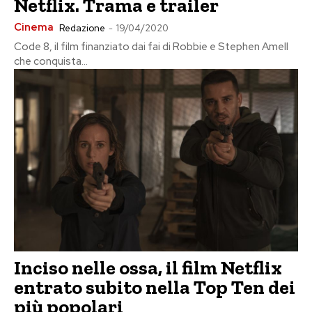
Netflix. Trama e trailer
Cinema
Redazione
-
19/04/2020
Code 8, il film finanziato dai fai di Robbie e Stephen Amell
che conquista...
Inciso nelle ossa, il film Netflix
entrato subito nella Top Ten dei
più popolari