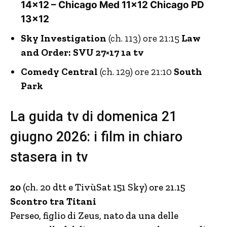
14×12 – Chicago Med 11×12 Chicago PD
13×12
Sky Investigation
(ch. 113) ore 21:15
Law
and Order: SVU 27×17 1a tv
Comedy Central
(ch. 129) ore 21:10
South
Park
La guida tv di domenica 21
giugno 2026: i film in chiaro
stasera in tv
20
(ch. 20 dtt e TivùSat 151 Sky) ore 21.15
Scontro tra Titani
Perseo, figlio di Zeus, nato da una delle