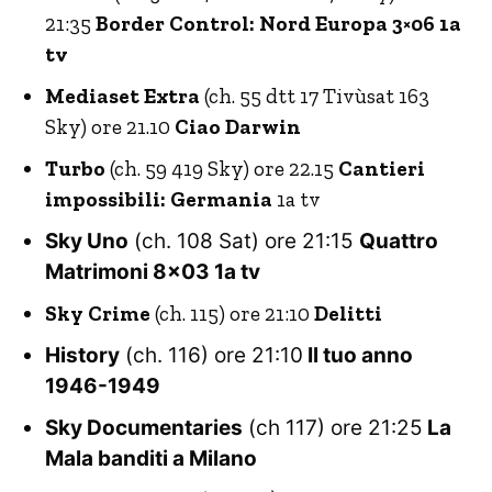
21:35
Border Control: Nord Europa 3×06 1a
tv
Mediaset Extra
(ch. 55 dtt 17 Tivùsat 163
Sky) ore 21.10
Ciao Darwin
Turbo
(ch. 59 419 Sky) ore 22.15
Cantieri
impossibili: Germania
1a tv
Sky Uno
(ch. 108 Sat) ore 21:15
Quattro
Matrimoni 8×03 1a tv
Sky Crime
(ch. 115) ore 21:10
Delitti
History
(ch. 116) ore 21:10
Il tuo anno
1946-1949
Sky Documentaries
(ch 117) ore 21:25
La
Mala banditi a Milano