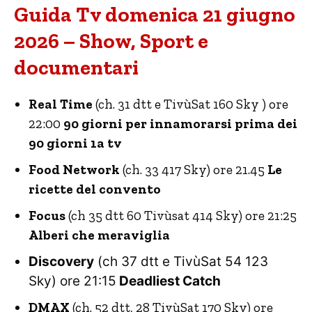
Guida Tv domenica 21 giugno
2026 – Show, Sport e
documentari
Real Time
(ch. 31 dtt e TivùSat 160 Sky ) ore
22:00
90 giorni per innamorarsi prima dei
90 giorni 1a tv
Food Network
(ch. 33 417 Sky) ore 21.45
Le
ricette del convento
Focus
(ch 35 dtt 60 Tivùsat 414 Sky) ore 21:25
Alberi che meraviglia
Discovery
(ch 37 dtt e TivùSat 54 123
Sky) ore 21:15
Deadliest Catch
DMAX
(ch. 52 dtt, 28 TivùSat 170 Sky) ore