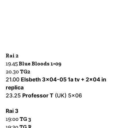
Rai 2
19.45
Blue Bloods 1×09
20.30
TG2
21.00
Elsbeth 3×04-05 1a tv + 2×04 in
replica
23.25
Professor T
(UK) 5×06
Rai 3
19:00
TG 3
19:30
TG R