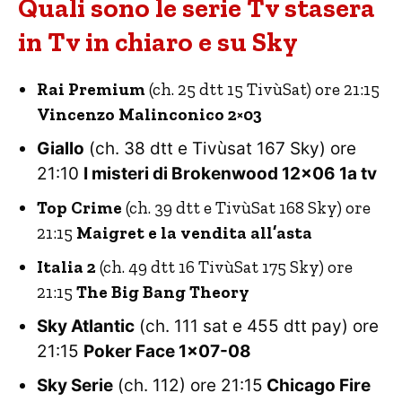
Quali sono le serie Tv stasera
in Tv in chiaro e su Sky
Rai Premium
(ch. 25 dtt 15 TivùSat) ore 21:15
Vincenzo Malinconico 2×03
Giallo
(ch. 38 dtt e Tivùsat 167 Sky) ore
21:10
I misteri di Brokenwood 12×06 1a tv
Top Crime
(ch. 39 dtt e TivùSat 168 Sky) ore
21:15
Maigret e la vendita all’asta
Italia 2
(ch. 49 dtt 16 TivùSat 175 Sky) ore
21:15
The Big Bang Theory
Sky Atlantic
(ch. 111 sat e 455 dtt pay) ore
21:15
Poker Face 1×07-08
Sky Serie
(ch. 112) ore 21:15
Chicago Fire