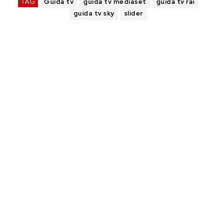
TAG
Guida tv
guida tv mediaset
guida tv rai
guida tv sky
slider