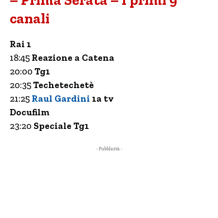
– Prima Serata – I primi 9
canali
Rai 1
18:45
Reazione a Catena
20:00
Tg1
20:35
Techetechetè
21:25
Raul Gardini
1a tv
Docufilm
23:20
Speciale Tg1
- Pubblicità -