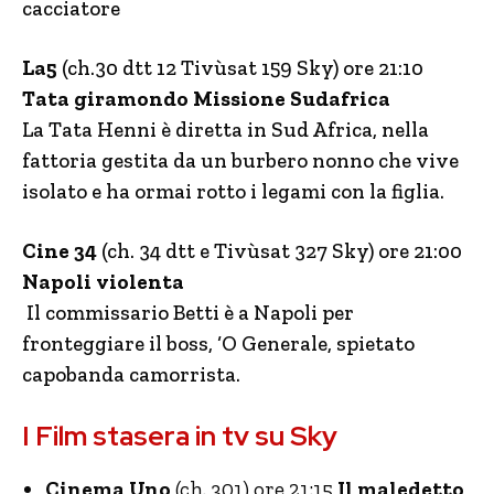
cacciatore
La5
(ch.30 dtt 12 Tivùsat 159 Sky) ore 21:10
Tata giramondo Missione Sudafrica
La Tata Henni è diretta in Sud Africa, nella
fattoria gestita da un burbero nonno che vive
isolato e ha ormai rotto i legami con la figlia.
Cine 34
(ch. 34 dtt e Tivùsat 327 Sky) ore 21:00
Napoli violenta
Il commissario Betti è a Napoli per
fronteggiare il boss, ‘O Generale, spietato
capobanda camorrista.
I Film stasera in tv su Sky
Cinema Uno
(ch. 301) ore 21:15
Il maledetto