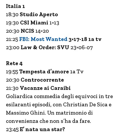
Italia 1
18:30
Studio Aperto
19:30
CSI Miami
1×13
20:30
NCIS
14×20
21:25
FBI: Most Wanted
3×17-18 1a tv
23:00
Law & Order: SVU
23×06-07
Rete 4
19:55
Tempesta d’amore
1a Tv
20:30
Controcorrente
21:30
Vacanze ai Caraibi
Goliardica commedia degli equivoci in tre
esilaranti episodi, con Christian De Sica e
Massimo Ghini. Un matrimonio di
convenienza che non s’ha da fare.
23:45
E’ nata una star?