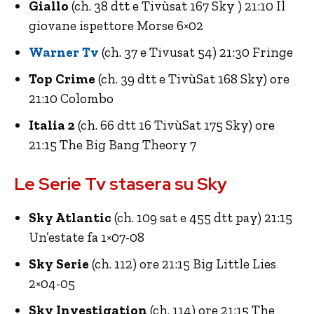
Giallo
(ch. 38 dtt e Tivùsat 167 Sky ) 21:10 Il
giovane ispettore Morse 6×02
Warner Tv
(ch. 37 e Tivusat 54) 21:30 Fringe
Top Crime
(ch. 39 dtt e TivùSat 168 Sky) ore
21:10 Colombo
Italia 2
(ch. 66 dtt 16 TivùSat 175 Sky) ore
21:15 The Big Bang Theory 7
Le Serie Tv stasera su Sky
Sky Atlantic
(ch. 109 sat e 455 dtt pay) 21:15
Un’estate fa 1×07-08
Sky Serie
(ch. 112) ore 21:15 Big Little Lies
2×04-05
Sky Investigation
(ch. 114) ore 21:15 The