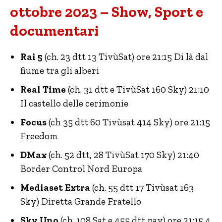
ottobre 2023 – Show, Sport e
documentari
Rai 5
(ch. 23 dtt 13 TivùSat) ore 21:15 Di là dal
fiume tra gli alberi
Real Time
(ch. 31 dtt e TivùSat 160 Sky) 21:10
Il castello delle cerimonie
Focus
(ch 35 dtt 60 Tivùsat 414 Sky) ore 21:15
Freedom
DMax
(ch. 52 dtt, 28 TivùSat 170 Sky) 21:40
Border Control Nord Europa
Mediaset Extra
(ch. 55 dtt 17 Tivùsat 163
Sky) Diretta Grande Fratello
Sky Uno
(ch. 108 Sat e 455 dtt pay) ore 21:15 4