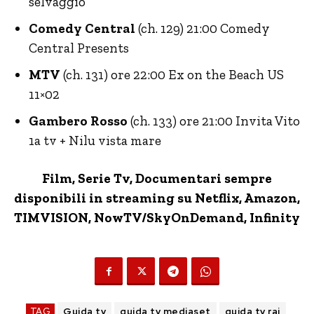
selvaggio
Comedy Central
(ch. 129) 21:00 Comedy
Central Presents
MTV
(ch. 131) ore 22:00 Ex on the Beach US
11×02
Gambero Rosso
(ch. 133) ore 21:00 Invita Vito
1a tv + Nilu vista mare
Film, Serie Tv, Documentari sempre
disponibili in streaming su Netflix,
Amazon
,
TIMVISION,
NowTV
/SkyOnDemand, Infinity
TAG
Guida tv
guida tv mediaset
guida tv rai