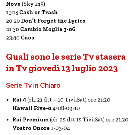
Nove
(Sky 149)
19:15
Cash or Trash
20:20
Don’t Forget the Lyrics
21:30
Cambio Moglie 3×06
23:40
Caos
Quali sono le serie Tv stasera
in Tv giovedì 13 luglio 2023
Serie Tv in Chiaro
Rai 4
(ch. 21 dtt – 10 TivùSat) ore 21:20
Hawaii Five-0
4×08-09-10
Rai Premium
(ch. 25 dtt 15 TivùSat) ore 21:20
Vostro Onore
1×03-04