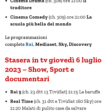
Cinema Drama
(ch. 308) ore 21:00
Il
traditore
Cinema Comedy
(ch. 309) ore 21:00
La
scuola più bella del mondo
Le programmazioni
complete
Rai
,
Mediaset
,
Sky, Discovery
Stasera in tv giovedì 6 luglio
2023 – Show, Sport e
documentari
Rai 5
(ch. 23 dtt 13 TivùSat) 21:15 Le baruffe
Real Time
(ch. 31 dtt e TivùSat 160 Sky) ore
21:20 Malati di pulito case da salvare