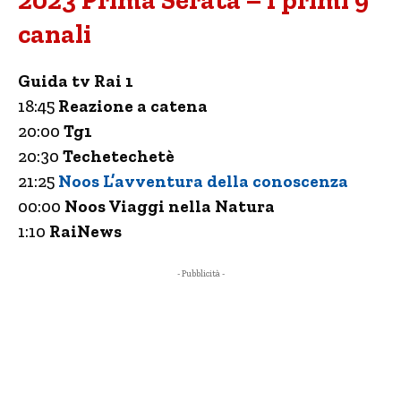
2023 Prima Serata – I primi 9
canali
Guida tv Rai 1
18:45
Reazione a catena
20:00
Tg1
20:30
Techetechetè
21:25
Noos L’avventura della conoscenza
00:00
Noos Viaggi nella Natura
1:10
RaiNews
- Pubblicità -