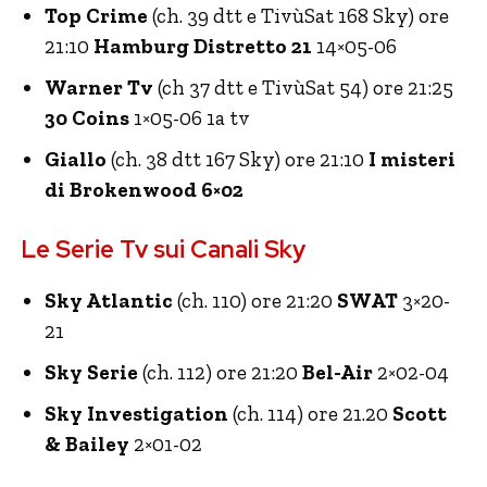
Top Crime
(ch. 39 dtt e TivùSat 168 Sky) ore
21:10
Hamburg Distretto 21
14×05-06
Warner Tv
(ch 37 dtt e TivùSat 54) ore 21:25
30 Coins
1×05-06 1a tv
Giallo
(ch. 38 dtt 167 Sky) ore 21:10
I misteri
di Brokenwood 6×02
Le Serie Tv sui Canali Sky
Sky Atlantic
(ch. 110) ore 21:20
SWAT
3×20-
21
Sky Serie
(ch. 112) ore 21:20
Bel-Air
2×02-04
Sky Investigation
(ch. 114) ore 21.20
Scott
& Bailey
2×01-02