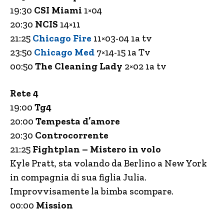
19:30
CSI Miami
1×04
20:30
NCIS
14×11
21:25
Chicago Fire
11×03-04 1a tv
23:50
Chicago Med
7×14-15 1a Tv
00:50
The Cleaning Lady
2×02 1a tv
Rete 4
19:00
Tg4
20:00
Tempesta d’amore
20:30
Controcorrente
21:25
Fightplan – Mistero in volo
Kyle Pratt, sta volando da Berlino a New York
in compagnia di sua figlia Julia.
Improvvisamente la bimba scompare.
00:00
Mission