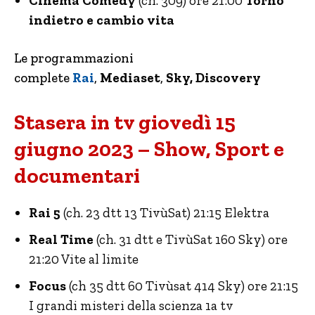
Cinema Comedy
(ch. 309) ore 21:00
Torno
indietro e cambio vita
Le programmazioni
complete
Rai
,
Mediaset
,
Sky, Discovery
Stasera in tv giovedì 15
giugno 2023 – Show, Sport e
documentari
Rai 5
(ch. 23 dtt 13 TivùSat) 21:15 Elektra
Real Time
(ch. 31 dtt e TivùSat 160 Sky) ore
21:20 Vite al limite
Focus
(ch 35 dtt 60 Tivùsat 414 Sky) ore 21:15
I grandi misteri della scienza 1a tv