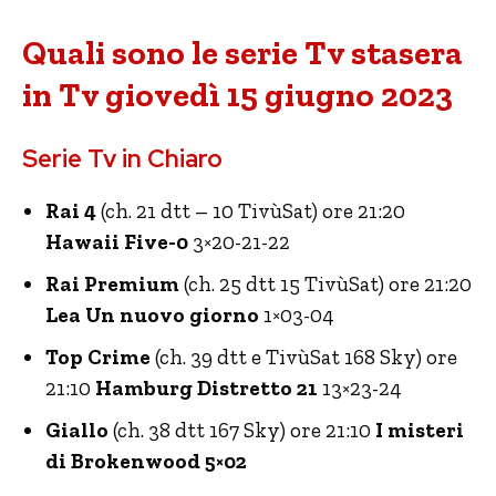
Quali sono le serie Tv stasera
in Tv giovedì 15 giugno 2023
Serie Tv in Chiaro
Rai 4
(ch. 21 dtt – 10 TivùSat) ore 21:20
Hawaii Five-0
3×20-21-22
Rai Premium
(ch. 25 dtt 15 TivùSat) ore 21:20
Lea Un nuovo giorno
1×03-04
Top Crime
(ch. 39 dtt e TivùSat 168 Sky) ore
21:10
Hamburg Distretto 21
13×23-24
Giallo
(ch. 38 dtt 167 Sky) ore 21:10
I misteri
di Brokenwood 5×02