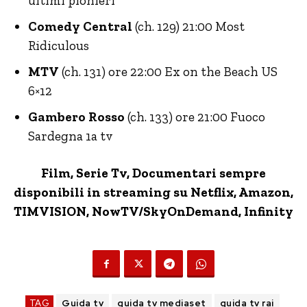
ultimi pionieri
Comedy Central
(ch. 129) 21:00 Most
Ridiculous
MTV
(ch. 131) ore 22:00 Ex on the Beach US
6×12
Gambero Rosso
(ch. 133) ore 21:00 Fuoco
Sardegna 1a tv
Film, Serie Tv, Documentari sempre
disponibili in streaming su Netflix,
Amazon
,
TIMVISION,
NowTV
/SkyOnDemand, Infinity
TAG
Guida tv
guida tv mediaset
guida tv rai