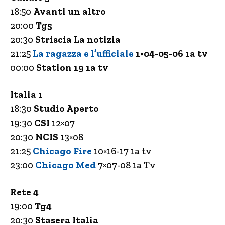
18:50
Avanti un altro
20:00
Tg5
20:30
Striscia La notizia
21:25
La ragazza e l’ufficiale
1×04-05-06 1a tv
00:00
Station 19 1a tv
Italia 1
18:30
Studio Aperto
19:30
CSI
12×07
20:30
NCIS
13×08
21:25
Chicago Fire
10×16-17 1a tv
23:00
Chicago Med
7×07-08 1a Tv
Rete 4
19:00
Tg4
20:30
Stasera Italia