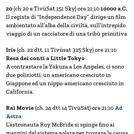
20
(ch 20 e TivùSat 151 Sky) ore 21:10
10000 a.C.
Il regista di “Independence Day” dirige un film
ambientato all’alba della civiltà, sull’intrepido
viaggio di un cacciatore di una tribù primitiva
Iris
(ch. 22 dtt, 11 Tivùsat 325 Sky) ore 21:10
Resa dei conti a Little Tokyo
A contrastare la Yakuza a Los Angeles, ci sono
due poliziotti: un americano cresciuto in
Giappone ed un nippo-americano cresciuto in
California.
Rai Movie
(ch. 24 dtt 14 TivùSat) ore 21:10
Ad
Astra
L’astronauta Roy McBride si spinge fino ai
margini del sistema solare per trovare la causa