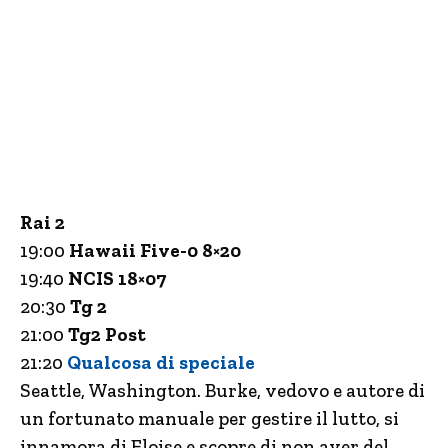
Rai 2
19:00
Hawaii Five-0 8×20
19:40
NCIS 18×07
20:30
Tg 2
21:00
Tg2 Post
21:20
Qualcosa di speciale
Seattle, Washington. Burke, vedovo e autore di
un fortunato manuale per gestire il lutto, si
innamora di Eloise e scopre di non aver del