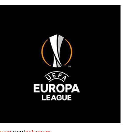
gram
e su
Instagram