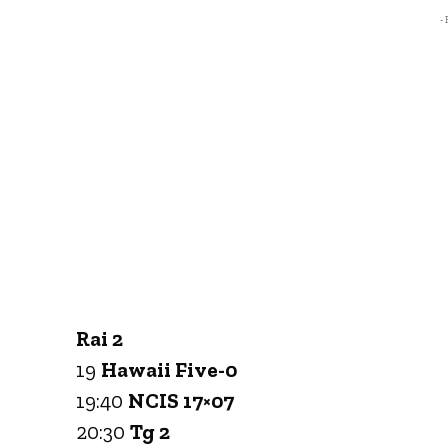
- 
Rai 2
19
Hawaii Five-0
19:40
NCIS 17×07
20:30
Tg 2