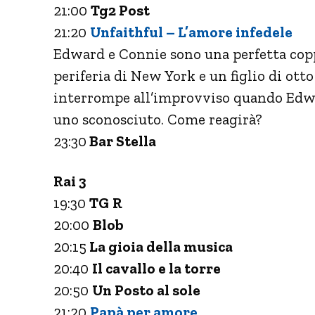
21:00
Tg2 Post
21:20
Unfaithful – L’amore infedele
Edward e Connie sono una perfetta copp
periferia di New York e un figlio di otto
interrompe all’improvviso quando Edwar
uno sconosciuto. Come reagirà?
23:30
Bar Stella
Rai 3
19:30
TG
R
20:00
Blob
20:15
La gioia della musica
20:40
Il cavallo e la torre
20:50
Un Posto al sole
21:20
Papà per amore