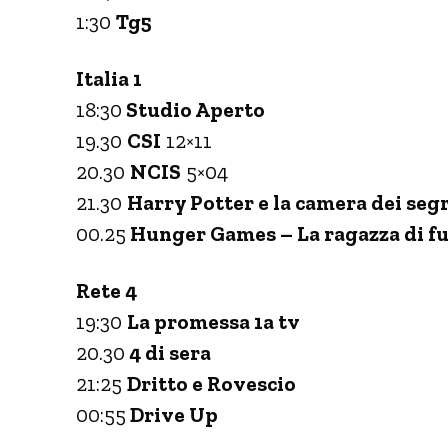
1:30
Tg5
Italia 1
18:30
Studio Aperto
19.30
CSI
12×11
20.30
NCIS
5×04
21.30
Harry Potter e la camera dei segr
00.25
Hunger Games – La ragazza di f
Rete 4
19:30
La promessa 1a tv
20.30
4 di sera
21:25
Dritto e Rovescio
00:55
Drive Up