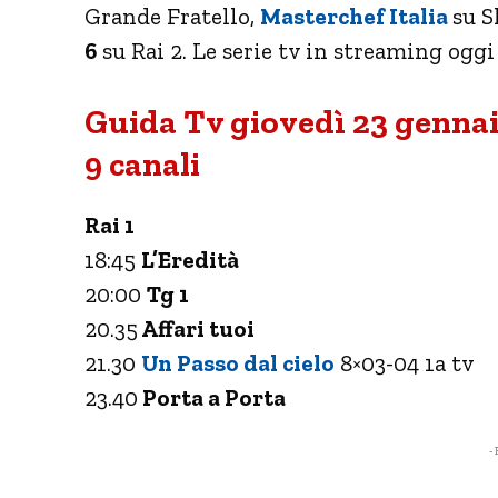
Grande Fratello,
Masterchef Italia
su S
6
su Rai 2. Le serie tv in streaming oggi
Guida Tv giovedì 23 gennai
9 canali
Rai 1
18:45
L’Eredità
20:00
Tg 1
20.35
Affari tuoi
21.30
Un Passo dal cielo
8×03-04 1a tv
23.40
Porta a Porta
- 