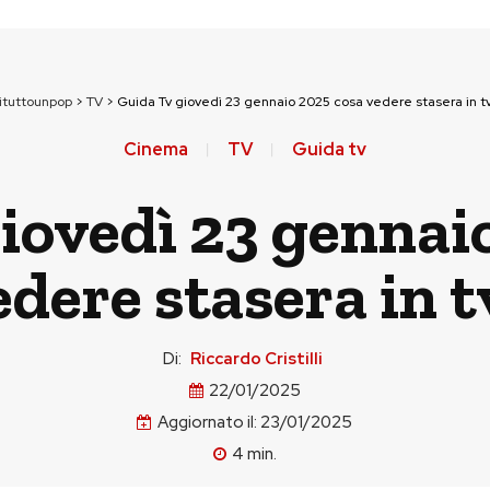
ituttounpop
>
TV
>
Guida Tv giovedì 23 gennaio 2025 cosa vedere stasera in t
Cinema
TV
Guida tv
iovedì 23 gennai
edere stasera in t
Di:
Riccardo Cristilli
22/01/2025
Aggiornato il:
23/01/2025
4
min.