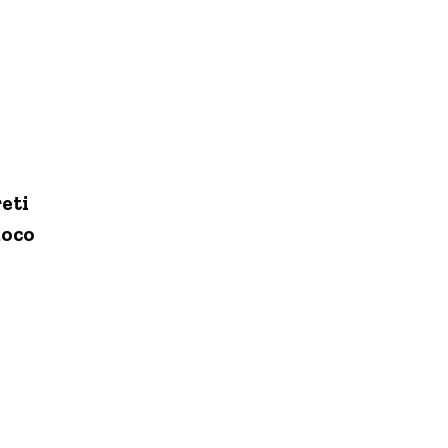
eti
uoco