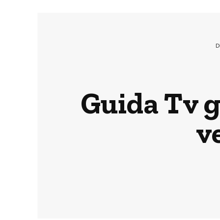
D
Guida Tv g
v