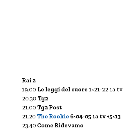
Rai 2
19.00
Le leggi del cuore
1×21-22 1a tv
20.30
Tg2
21.00
Tg2 Post
21.20
The Rookie
6×04-05 1a tv +5×13
23.40
Come Ridevamo