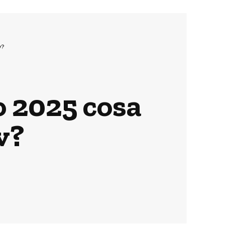
v?
o 2025 cosa
v?