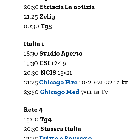
20:30
Striscia La notizia
21:25
Zelig
00:30
Tg5
Italia 1
18:30
Studio Aperto
19:30
CSI
12×19
20:30
NCIS
13×21
21:25
Chicago Fire
10×20-21-22 1a tv
23:50
Chicago Med
7×11 1a Tv
Rete 4
19:00
Tg4
20:30
Stasera Italia
21:25
Dritto e Rovescio