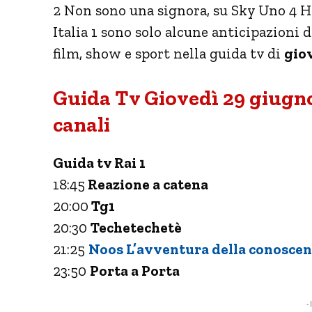
2 Non sono una signora, su Sky Uno 4 Ho
Italia 1 sono solo alcune anticipazioni d
film, show e sport nella guida tv di
gio
Guida Tv Giovedì 29 giugno
canali
Guida tv Rai 1
18:45
Reazione a catena
20:00
Tg1
20:30
Techetechetè
21:25
Noos L’avventura della conosce
23:50
Porta a Porta
- 