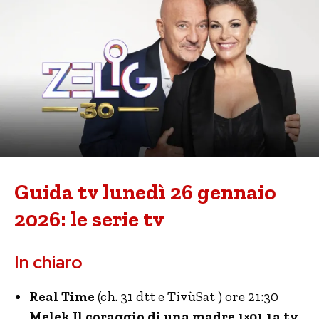
Guida tv lunedì 26 gennaio
2026: le serie tv
In chiaro
Real Time
(ch. 31 dtt e TivùSat ) ore 21:30
Melek Il coraggio di una madre 1×01 1a tv