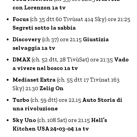
con Lorenzon 1a tv
Focus
(ch 35 dtt 60 Tivùsat 414 Sky) ore 21:25
Segreti sotto la sabbia
Discovery
(ch 37) ore 21.15
Giustizia
selvaggia 1a tv
DMAX
(ch. 52 dtt, 28 TivùSat) ore 21:35
Vado
a vivere nel bosco 1a tv
Mediaset Extra
(ch. 55 dtt 17 Tivùsat 163
Sky) 21.30
Zelig On
Turbo
(ch. 59 dtt) ore 22.15
Auto Storia di
una rivoluzione
Sky Uno
(ch. 108 Sat) ore 21.15
Hell’s
Kitchen USA 24×03-04 1a tv