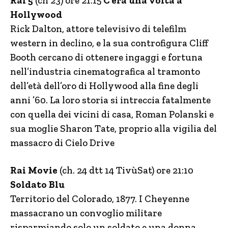
Rai 5
(ch 23) ore 21:15
C’era una volta a
Hollywood
Rick Dalton, attore televisivo di telefilm
western in declino, e la sua controfigura Cliff
Booth cercano di ottenere ingaggi e fortuna
nell’industria cinematografica al tramonto
dell’età dell’oro di Hollywood alla fine degli
anni ’60. La loro storia si intreccia fatalmente
con quella dei vicini di casa, Roman Polanski e
sua moglie Sharon Tate, proprio alla vigilia del
massacro di Cielo Drive
Rai Movie
(ch. 24 dtt 14 TivùSat) ore 21:10
Soldato Blu
Territorio del Colorado, 1877. I Cheyenne
massacrano un convoglio militare
risparmiando solo un soldato e una donna