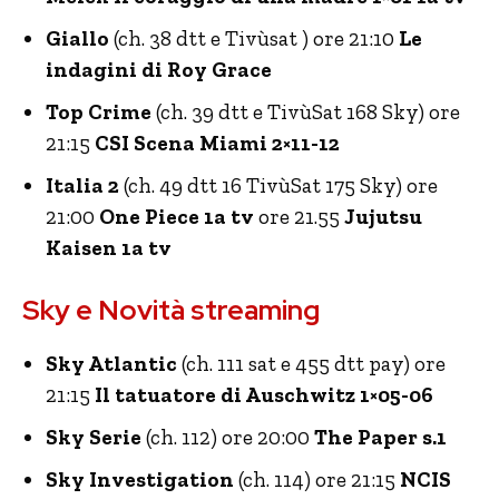
Giallo
(ch. 38 dtt e Tivùsat ) ore 21:10
Le
indagini di Roy Grace
Top Crime
(ch. 39 dtt e TivùSat 168 Sky) ore
21:15
CSI Scena Miami 2×11-12
Italia 2
(ch. 49 dtt 16 TivùSat 175 Sky) ore
21:00
One Piece 1a tv
ore 21.55
Jujutsu
Kaisen 1a tv
Sky e Novità streaming
Sky Atlantic
(ch. 111 sat e 455 dtt pay) ore
21:15
Il tatuatore di Auschwitz 1×05-06
Sky Serie
(ch. 112) ore 20:00
The Paper s.1
Sky Investigation
(ch. 114) ore 21:15
NCIS