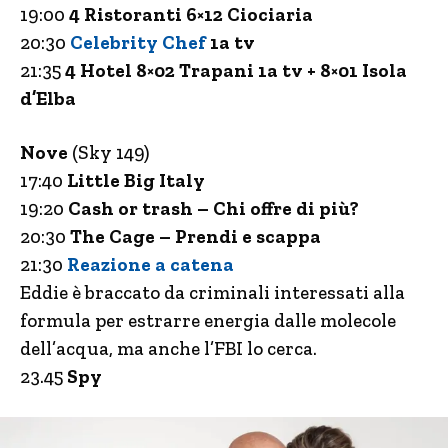
19:00
4 Ristoranti 6×12 Ciociaria
20:30
Celebrity Chef
1a tv
21:35
4 Hotel 8×02 Trapani 1a tv + 8×01 Isola
d’Elba
Nove
(Sky 149)
17:40
Little Big Italy
19:20
Cash or trash – Chi offre di più?
20:30
The Cage – Prendi e scappa
21:30
Reazione a catena
Eddie è braccato da criminali interessati alla
formula per estrarre energia dalle molecole
dell’acqua, ma anche l’FBI lo cerca.
23.45
Spy