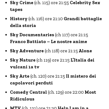
Sky Crime
(ch. 115) ore 21:55
Celebrity Sex
tapes
History
(ch. 116) ore 21:10
Grandi battaglie
della storia
Sky Documentaries
(ch 117) ore 21:15
Franco Battiato – Le nostre anime
Sky Adventure
(ch 118) ore 21:15
Alone
Sky Nature
(ch 119) ore 21:15
L’Italia dei
vulcani 1a tv
Sky Arte
(ch. 120) ore 21:15
Il mistero dei
capolavori perduti
Comedy Central
(ch. 129) ore 22:00
Most
Ridiculous
MTV
(ch. 131) ore 21:30
Help I am in a