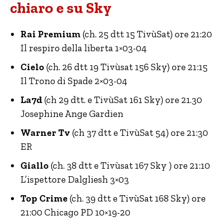
chiaro e su Sky
Rai Premium
(ch. 25 dtt 15 TivùSat) ore 21:20
Il respiro della liberta 1×03-04
Cielo
(ch. 26 dtt 19 Tivùsat 156 Sky) ore 21:15
Il Trono di Spade 2×03-04
La7d
(ch 29 dtt. e TivùSat 161 Sky) ore 21.30
Josephine Ange Gardien
Warner Tv
(ch 37 dtt e TivùSat 54) ore 21:30
ER
Giallo
(ch. 38 dtt e Tivùsat 167 Sky ) ore 21:10
L’ispettore Dalgliesh 3×03
Top Crime
(ch. 39 dtt e TivùSat 168 Sky) ore
21:00 Chicago PD 10×19-20