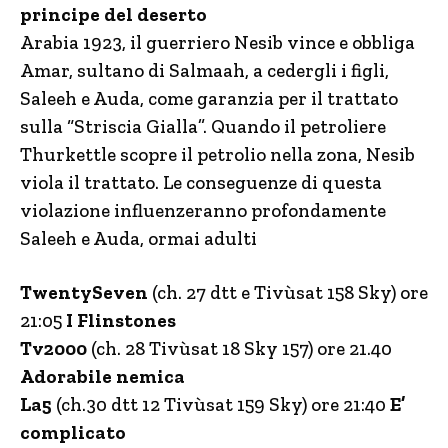
principe del deserto
Arabia 1923, il guerriero Nesib vince e obbliga
Amar, sultano di Salmaah, a cedergli i figli,
Saleeh e Auda, come garanzia per il trattato
sulla “Striscia Gialla”. Quando il petroliere
Thurkettle scopre il petrolio nella zona, Nesib
viola il trattato. Le conseguenze di questa
violazione influenzeranno profondamente
Saleeh e Auda, ormai adulti
TwentySeven
(ch. 27 dtt e Tivùsat 158 Sky) ore
21:05
I Flinstones
Tv2000
(ch. 28 Tivùsat 18 Sky 157) ore 21.40
Adorabile nemica
La5
(ch.30 dtt 12 Tivùsat 159 Sky) ore 21:40
E’
complicato