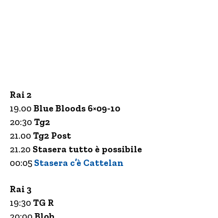
Rai 2
19.00
Blue Bloods 6×09-10
20:30
Tg2
21.00
Tg2 Post
21.20
Stasera tutto è possibile
00:05
Stasera c’è Cattelan
Rai 3
19:30
TG R
20:00
Blob