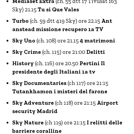
Mediaset Extra
(ch. 55 dtt 17 Tivùsat 163
Sky) 21.15
Tu si Que Vales
Turbo
(ch. 59 dtt 419 Sky) ore 22.15
Ant
anstead missione recupero 1a TV
Sky Uno
(ch. 108) ore 21.15
4 matrimoni
Sky Crime
(ch. 115) ore 21:00
Delitti
History
(ch. 116) ore 20.50
Pertini Il
presidente degli Italiani 1a tv
Sky Documentaries
(ch 117) ore 21:15
Tutankhamon i misteri del farone
Sky Adventure
(ch 118) ore 21:15
Airport
security Madrid
Sky Nature
(ch 119) ore 21:15
I relitti delle
barriere coralline