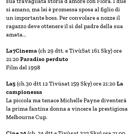
sua travagliata storia d’amore con Flora. I due
si amano, ma lei è promessa sposa al figlio di
un importante boss. Per convolare a nozze il
ragazzo deve ottenere il sì del padre della sua
amata…
La7Cinema
(ch 29 dtt. e TivùSat 161 Sky) ore
21:20
Paradiso perduto
Film del 1998
La5
(ch.30 dtt 12 Tivùsat 159 Sky) ore 21:20
La
campionessa
La piccola ma tenace Michelle Payne diventerà
la prima fantina donna a vincere la prestigiosa
Melbourne Cup.
Cine 34
(ch. 34 dtt e Tivùsat 327 Sky) ore 21:00