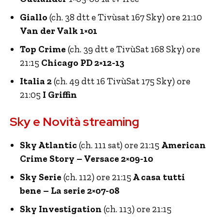
Giallo
(ch. 38 dtt e Tivùsat 167 Sky) ore 21:10
Van der Valk 1×01
Top Crime
(ch. 39 dtt e TivùSat 168 Sky) ore
21:15
Chicago PD 2×12-13
Italia 2
(ch. 49 dtt 16 TivùSat 175 Sky) ore
21:05
I Griffin
Sky e Novità streaming
Sky Atlantic
(ch. 111 sat) ore 21:15
American
Crime Story – Versace 2×09-10
Sky Serie
(ch. 112) ore 21:15
A casa tutti
bene – La serie 2×07-08
Sky Investigation
(ch. 113) ore 21:15