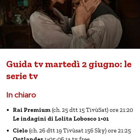
Guida tv martedì 2 giugno: le
serie tv
In chiaro
Rai Premium
(ch. 25 dtt 15 TivùSat) ore 21:20
Le indagini di Lolita Lobosco 1×01
Cielo
(ch. 26 dtt 19 Tivùsat 156 Sky) ore 21:25
Outlander
1×05-06 1a tv free