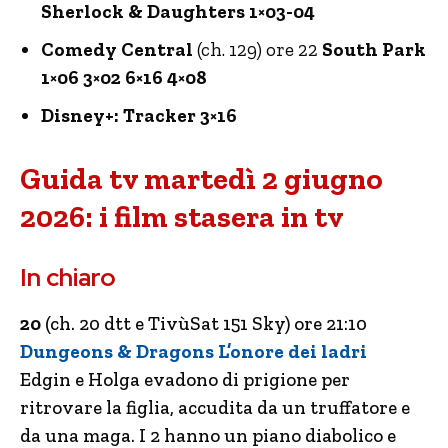
Sherlock & Daughters 1×03-04
Comedy Central
(ch. 129) ore 22
South Park
1×06 3×02 6×16 4×08
Disney+: Tracker 3×16
Guida tv martedì 2 giugno
2026: i film stasera in tv
In chiaro
20
(ch. 20 dtt e TivùSat 151 Sky) ore 21:10
Dungeons & Dragons L’onore dei ladri
Edgin e Holga evadono di prigione per
ritrovare la figlia, accudita da un truffatore e
da una maga. I 2 hanno un piano diabolico e