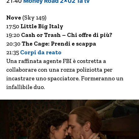
21:40
Money Road 2×02 1a tv
Nove
(Sky 149)
17:50
Little Big Italy
19:20
Cash or Trash – Chi offre di più?
20:30
The Cage: Prendi e scappa
21:35
Corpi da reato
Una raffinata agente FBI è costretta a
collaborare con una rozza poliziotta per
incastrare uno spacciatore. Formeranno un
infallibile duo.