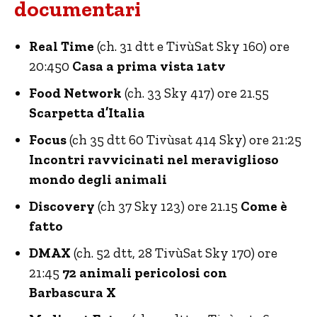
documentari
Real Time
(ch. 31 dtt e TivùSat Sky 160) ore
20:450
Casa a prima vista
1atv
Food Network
(ch. 33 Sky 417) ore 21.55
Scarpetta d’Italia
Focus
(ch 35 dtt 60 Tivùsat 414 Sky) ore 21:25
Incontri ravvicinati nel meraviglioso
mondo degli animali
Discovery
(ch 37 Sky 123) ore 21.15
Come è
fatto
DMAX
(ch. 52 dtt, 28 TivùSat Sky 170) ore
21:45
72 animali pericolosi con
Barbascura X