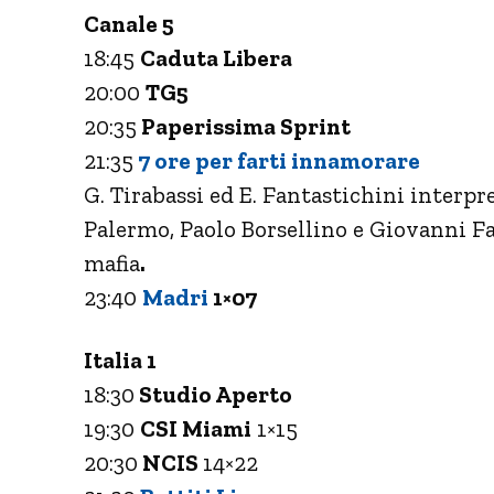
Canale 5
18:45
Caduta Libera
20:00
TG5
20:35
Paperissima Sprint
21:35
7 ore per farti innamorare
G. Tirabassi ed E. Fantastichini interpr
Palermo, Paolo Borsellino e Giovanni Fa
mafia
.
23:40
Madri
1×07
Italia 1
18:30
Studio Aperto
19:30
CSI Miami
1×15
20:30
NCIS
14×22