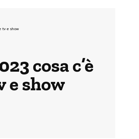
e tv e show
023 cosa c’è
tv e show