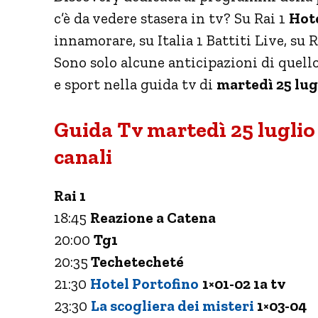
c’è da vedere stasera in tv? Su Rai 1
Hote
innamorare, su Italia 1 Battiti Live, su R
Sono solo alcune anticipazioni di quello
e sport nella guida tv di
martedì 25 lug
Guida Tv martedì 25 luglio 
canali
Rai 1
18:45
Reazione a Catena
20:00
Tg1
20:35
Techetecheté
21:30
Hotel Portofino
1×01-02 1a tv
23:30
La scogliera dei misteri
1×03-04