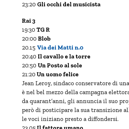
23:20
Gli occhi del musicista
Rai 3
19:30
TG R
20:00
Blob
20.15
Via dei Matti n.0
20:40
Il cavallo e la torre
20:50
Un Posto al sole
21:20
Un uomo felice
Jean Leroy, sindaco conservatore di una 
è nel bel mezzo della campagna elettoral
da quarant’anni, gli annuncia il suo pro
però di posticipare la sua transizione a
le voci iniziano presto a diffondersi.
23.05
Il fattore umano