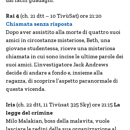
dai facili guadagni.
Rai 4
(ch. 21 dtt – 10 TivùSat) ore 21:20
Chiamata senza risposta
Dopo aver assistito alla morte di quattro suoi
amici in circostanze misteriose, Beth, una
giovane studentessa, riceve una misteriosa
chiamata in cui sono incise le ultime parole dei
suoi amici. L’investigatore Jack Andrews
decide di andare a fondo e, insieme alla
ragazza, di scoprire l’aspetto paranormale di
questa vicenda.
Iris
(ch. 22 dtt, 11 Tivùsat 325 Sky) ore 21:15
La
legge del crimine
Milo Malakian, boss della malavita, vuole
lasciare le redini della sua organizzazione al