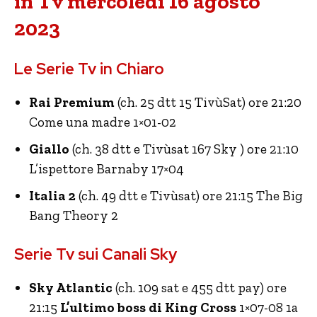
in Tv mercoledì 16 agosto
2023
Le Serie Tv in Chiaro
Rai Premium
(ch. 25 dtt 15 TivùSat) ore 21:20
Come una madre 1×01-02
Giallo
(ch. 38 dtt e Tivùsat 167 Sky ) ore 21:10
L’ispettore Barnaby 17×04
Italia 2
(ch. 49 dtt e Tivùsat) ore 21:15 The Big
Bang Theory 2
Serie Tv sui Canali Sky
Sky Atlantic
(ch. 109 sat e 455 dtt pay) ore
21:15
L’ultimo boss di King Cross
1×07-08 1a