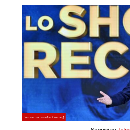
Lo show dei record su Canale 5
Seguici su
Tele