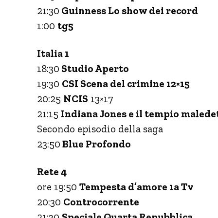
21:30
Guinness Lo show dei record
1:00
tg5
Italia 1
18:30
Studio Aperto
19:30
CSI Scena del crimine 12×15
20:25
NCIS
13×17
21:15
Indiana Jones e il tempio malede
Secondo episodio della saga
23:50
Blue Profondo
Rete 4
ore 19:50
Tempesta d’amore 1a Tv
20:30
Controcorrente
21:30
Speciale Quarta Repubblica