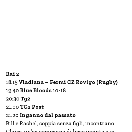
Rai 2
18.15
Viadiana – Fermi CZ Rovigo (Rugby)
19.40
Blue Bloods
10×18
20:30
Tg2
21.00
TG2 Post
21.20
Inganno dal passato
Bill e Rachel, coppia senza figli, incontrano
Claire, un’ex compagna di liceo incinta e in