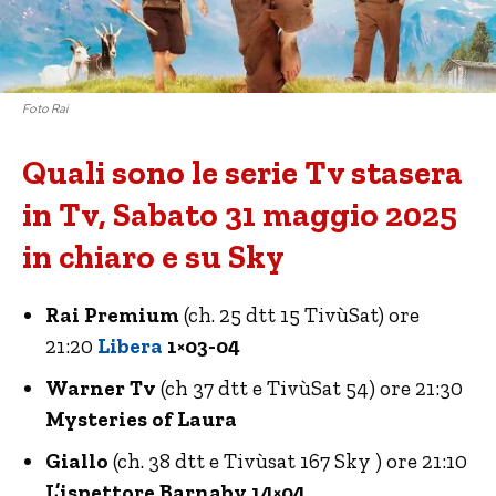
Foto Rai
Quali sono le serie Tv stasera
in Tv, Sabato 31 maggio 2025
in chiaro e su Sky
Rai Premium
(ch. 25 dtt 15 TivùSat) ore
21:20
Libera
1×03-04
Warner Tv
(ch 37 dtt e TivùSat 54) ore 21:30
Mysteries of Laura
Giallo
(ch. 38 dtt e Tivùsat 167 Sky ) ore 21:10
L’ispettore Barnaby 14×04