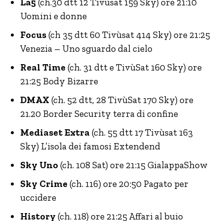
La5
(ch.30 dtt 12 Tivùsat 159 Sky) ore 21:10
Uomini e donne
Focus
(ch 35 dtt 60 Tivùsat 414 Sky) ore 21:25
Venezia – Uno sguardo dal cielo
Real Time
(ch. 31 dtt e TivùSat 160 Sky) ore
21:25 Body Bizarre
DMAX
(ch. 52 dtt, 28 TivùSat 170 Sky) ore
21.20 Border Security terra di confine
Mediaset Extra
(ch. 55 dtt 17 Tivùsat 163
Sky) L’isola dei famosi Extendend
Sky Uno
(ch. 108 Sat) ore 21:15 GialappaShow
Sky Crime
(ch. 116) ore 20:50 Pagato per
uccidere
History
(ch. 118) ore 21:25 Affari al buio