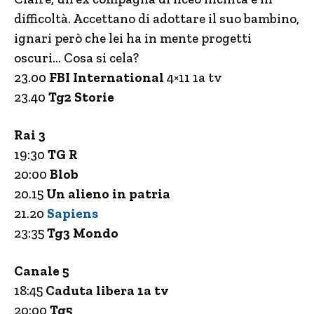
difficoltà. Accettano di adottare il suo bambino,
ignari però che lei ha in mente progetti
oscuri… Cosa si cela?
23.00
FBI International
4×11 1a tv
23.40
Tg2 Storie
Rai 3
19:30
TG R
20:00
Blob
20.15
Un alieno in patria
21.20
Sapiens
23:35
Tg3 Mondo
Canale 5
18:45
Caduta libera 1a tv
20:00
Tg5