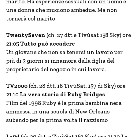
marito. Ha esperienze sessuali con un uomo e
una donna che muoiono ambedue. Ma non
tornerà col marito
TwentySeven
(ch. 27 dtt e Tivùsat 158 Sky) ore
21:05
Tutto può accadere
Un giovane che non sa tenersi un lavoro per
più di 3 giorni si innamora della figlia del
proprietario del negozio in cui lavora.
TV2000
(ch. 28 dtt, 18 TivùSat, 157 di Sky) ore
21.10
La vera storia di Ruby Bridges
Film del 1998 Ruby è la prima bambina nera
ammessa in una scuola di New Orleans
subendo per la prima volta il razzismo
La7d
(ch 29 dtt. e TivùSat 161 Sky) ore 21.10
La