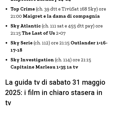
Top Crime
(ch. 39 dtt e TivùSat 168 Sky) ore
21:00
Maigret e la dama di compagnia
Sky Atlantic
(ch. 111 sat e 455 dtt pay) ore
21:15
The Last of Us
2×07
Sky Serie
(ch. 112) ore 21:15
Outlander 1×16-
17-18
Sky Investigation
(ch. 114) ore 21:15
Capitaine Marleau 1×35 1a tv
La guida tv di sabato 31 maggio
2025: i film in chiaro stasera in
tv