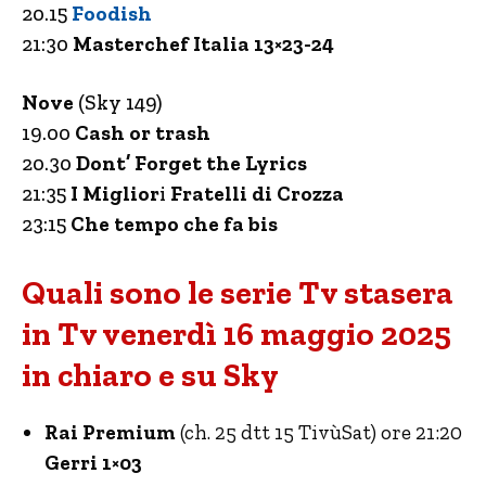
20.15
Foodish
21:30
Masterchef Italia 13×23-24
Nove
(Sky 149)
19.00
Cash or trash
20.30
Dont’ Forget the Lyrics
21:35
I Miglior
i
Fratelli di Crozza
23:15
Che tempo che fa bis
Quali sono le serie Tv stasera
in Tv venerdì 16 maggio 2025
in chiaro e su Sky
Rai Premium
(ch. 25 dtt 15 TivùSat) ore 21:20
Gerri 1×03