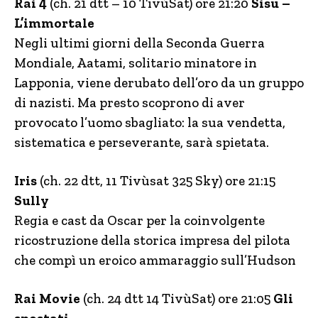
Rai 4
(ch. 21 dtt – 10 TivùSat) ore 21:20
Sisu –
L’immortale
Negli ultimi giorni della Seconda Guerra
Mondiale, Aatami, solitario minatore in
Lapponia, viene derubato dell’oro da un gruppo
di nazisti. Ma presto scoprono di aver
provocato l’uomo sbagliato: la sua vendetta,
sistematica e perseverante, sarà spietata.
Iris
(ch. 22 dtt, 11 Tivùsat 325 Sky) ore 21:15
Sully
Regia e cast da Oscar per la coinvolgente
ricostruzione della storica impresa del pilota
che compì un eroico ammaraggio sull’Hudson
Rai Movie
(ch. 24 dtt 14 TivùSat) ore 21:05
Gli