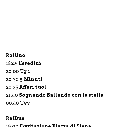
RaiUno
18:45
L’eredità
20:00
Tg 1
20:30
5 Minuti
20.35
Affari tuoi
21.40
Sognando Ballando con le stelle
00.40
Tv7
RaiDue
19.00
Equitazione Piazza di Siena