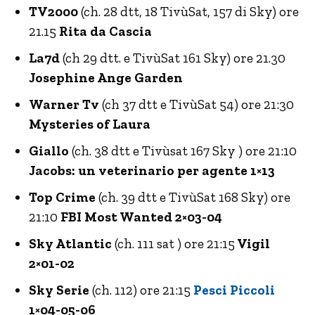
TV2000
(ch. 28 dtt, 18 TivùSat, 157 di Sky) ore
21.15
Rita da Cascia
La7d
(ch 29 dtt. e TivùSat 161 Sky) ore 21.30
Josephine Ange Garden
Warner Tv
(ch 37 dtt e TivùSat 54) ore 21:30
Mysteries of Laura
Giallo
(ch. 38 dtt e Tivùsat 167 Sky ) ore 21:10
Jacobs: un veterinario per agente 1×13
Top Crime
(ch. 39 dtt e TivùSat 168 Sky) ore
21:10
FBI Most Wanted 2×03-04
Sky Atlantic
(ch. 111 sat ) ore 21:15
Vigil
2×01-02
Sky Serie
(ch. 112) ore 21:15
Pesci Piccoli
1×04-05-06