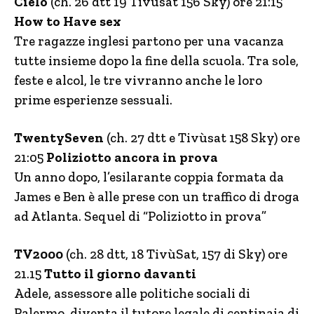
Cielo
(ch. 26 dtt 19 Tivùsat 156 Sky) ore 21:15
How to Have sex
Tre ragazze inglesi partono per una vacanza
tutte insieme dopo la fine della scuola. Tra sole,
feste e alcol, le tre vivranno anche le loro
prime esperienze sessuali.
TwentySeven
(ch. 27 dtt e Tivùsat 158 Sky) ore
21:05
Poliziotto ancora in prova
Un anno dopo, l’esilarante coppia formata da
James e Ben è alle prese con un traffico di droga
ad Atlanta. Sequel di “Poliziotto in prova”
TV2000
(ch. 28 dtt, 18 TivùSat, 157 di Sky) ore
21.15
Tutto il giorno davanti
Adele, assessore alle politiche sociali di
Palermo, diventa il tutore legale di centinaia di