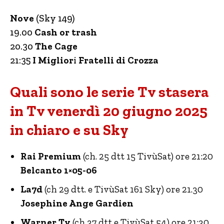
Nove
(Sky 149)
19.00
Cash or trash
20.30
The Cage
21:35
I Miglior
i
Fratelli di Crozza
Quali sono le serie Tv stasera
in Tv venerdì 20 giugno 2025
in chiaro e su Sky
Rai Premium
(ch. 25 dtt 15 TivùSat) ore 21:20
Belcanto 1×05-06
La7d
(ch 29 dtt. e TivùSat 161 Sky) ore 21.30
Josephine Ange Gardien
Warner Tv
(ch 37 dtt e TivùSat 54) ore 21:30