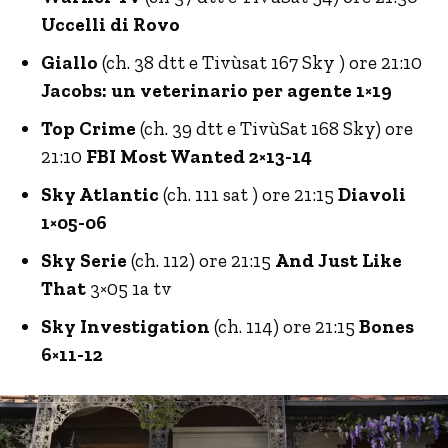
Uccelli di Rovo
Giallo
(ch. 38 dtt e Tivùsat 167 Sky ) ore 21:10
Jacobs: un veterinario per agente 1×19
Top Crime
(ch. 39 dtt e TivùSat 168 Sky) ore
21:10
FBI Most Wanted 2×13-14
Sky Atlantic
(ch. 111 sat ) ore 21:15
Diavoli
1×05-06
Sky Serie
(ch. 112) ore 21:15
And Just Like
That
3×05 1a tv
Sky Investigation
(ch. 114) ore 21:15
Bones
6×11-12