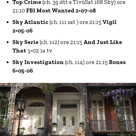
Top Crime
(ch. 39 dtt e TivùSat 168 Sky) ore
21:10
FBI Most Wanted 2×07-08
Sky Atlantic
(ch. 111 sat ) ore 21:15
Vigil
2×05-06
Sky Serie
(ch. 112) ore 21:15
And Just Like
That
3×02 1a tv
Sky Investigation
(ch. 114) ore 21:15
Bones
6×05-06