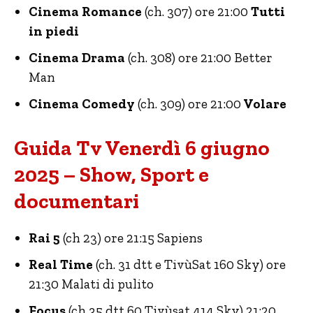
Cinema Romance
(ch. 307) ore 21:00
Tutti
in piedi
Cinema Drama
(ch. 308) ore 21:00 Better
Man
Cinema Comedy
(ch. 309) ore 21:00
Volare
Guida Tv Venerdì 6 giugno
2025 – Show, Sport e
documentari
Rai 5
(ch 23) ore 21:15 Sapiens
Real Time
(ch. 31 dtt e TivùSat 160 Sky) ore
21:30 Malati di pulito
Focus
(ch 35 dtt 60 Tivùsat 414 Sky) 21:20