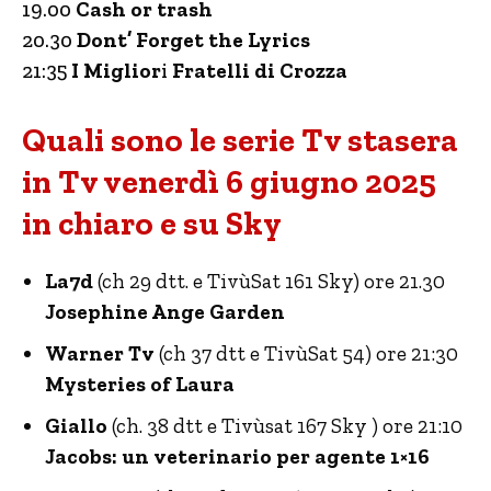
19.00
Cash or trash
20.30
Dont’ Forget the Lyrics
21:35
I Miglior
i
Fratelli di Crozza
Quali sono le serie Tv stasera
in Tv venerdì 6 giugno 2025
in chiaro e su Sky
La7d
(ch 29 dtt. e TivùSat 161 Sky) ore 21.30
Josephine Ange Garden
Warner Tv
(ch 37 dtt e TivùSat 54) ore 21:30
Mysteries of Laura
Giallo
(ch. 38 dtt e Tivùsat 167 Sky ) ore 21:10
Jacobs: un veterinario per agente 1×16