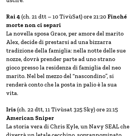
uscire.
Rai 4
(ch. 21 dtt – 10 TivùSat) ore 21:20
Finché
morte non ci separi
La novella sposa Grace, per amore del marito
Alex, decide di prestarsi ad una bizzarra
tradizione della famiglia: nella notte delle sue
nozze, dovrà prender parte ad uno strano
gioco presso la residenza di famiglia del neo
marito. Nel bel mezzo del “nascondino”, si
renderà conto che la posta in palio è la sua
vita.
Iris
(ch. 22 dtt, 11 Tivùsat 325 Sky) ore 21:15
American Sniper
La storia vera di Chris Kyle, un Navy SEAL che
diverrà un letale cecchino, soprannominato