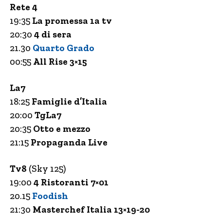
Rete 4
19:35
La promessa 1a tv
20:30
4 di sera
21.30
Quarto Grado
00:55
All Rise 3×15
La7
18:25
Famiglie d’Italia
20:00
TgLa7
20:35
Otto e mezzo
21:15
Propaganda Live
Tv8
(Sky 125)
19:00
4 Ristoranti 7×01
20.15
Foodish
21:30
Masterchef Italia 13×19-20