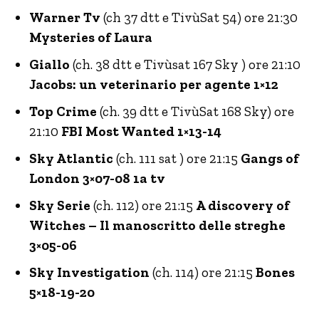
Warner Tv
(ch 37 dtt e TivùSat 54) ore 21:30
Mysteries of Laura
Giallo
(ch. 38 dtt e Tivùsat 167 Sky ) ore 21:10
Jacobs: un veterinario per agente 1×12
Top Crime
(ch. 39 dtt e TivùSat 168 Sky) ore
21:10
FBI Most Wanted 1×13-14
Sky Atlantic
(ch. 111 sat ) ore 21:15
Gangs of
London 3×07-08
1a tv
Sky Serie
(ch. 112) ore 21:15
A discovery of
Witches – Il manoscritto delle streghe
3×05-06
Sky Investigation
(ch. 114) ore 21:15
Bones
5×18-19-20