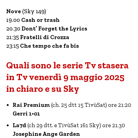
Nove
(Sky 149)
19.00
Cash or trash
20.30
Dont’ Forget the Lyrics
21:35
Fratelli di Crozza
23:15
Che tempo che fa bis
Quali sono le serie Tv stasera
in Tv venerdì 9 maggio 2025
in chiaro e su Sky
Rai Premium
(ch. 25 dtt 15 TivùSat) ore 21:20
Gerri 1×01
La7d
(ch 29 dtt. e TivùSat 161 Sky) ore 21.30
Josephine Ange Garden