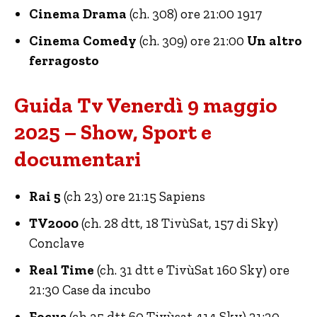
Cinema Drama
(ch. 308) ore 21:00 1917
Cinema Comedy
(ch. 309) ore 21:00
Un altro
ferragosto
Guida Tv Venerdì 9 maggio
2025 – Show, Sport e
documentari
Rai 5
(ch 23) ore 21:15 Sapiens
TV2000
(ch. 28 dtt, 18 TivùSat, 157 di Sky)
Conclave
Real Time
(ch. 31 dtt e TivùSat 160 Sky) ore
21:30 Case da incubo
Focus
(ch 35 dtt 60 Tivùsat 414 Sky) 21:20