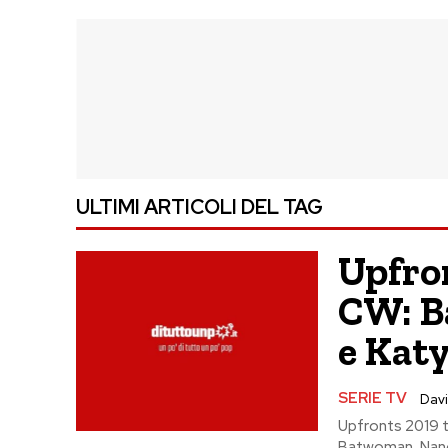
ULTIMI ARTICOLI DEL TAG
Upfron
CW: B
e Kat
SERIE TV
Davi
Upfronts 2019 tr
Batwoman, Nancy