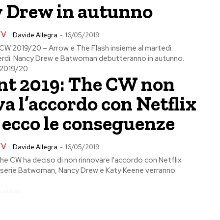
 Drew in autunno
TV
Davide Allegra
-
16/05/2019
CW 2019/20 – Arrow e The Flash insieme al martedì.
erdì. Nancy Drew e Batwoman debutteranno in autunno.
2019/20...
nt 2019: The CW non
a l’accordo con Netflix
 ecco le conseguenze
TV
Davide Allegra
-
16/05/2019
he CW ha deciso di non rinnovare l'accordo con Netflix
 serie Batwoman, Nancy Drew e Katy Keene verranno
Pubblicita