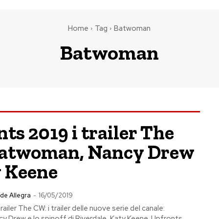
Home
Tag
Batwoman
Batwoman
ts 2019 i trailer The
atwoman, Nancy Drew
y Keene
de Allegra
-
16/05/2019
ailer The CW: i trailer delle nuove serie del canale:
 Drew e lo spinoff di Riverdale, Katy Keene. Upfronts