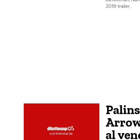
2019 trailer...
Palin
Arrow
al ve