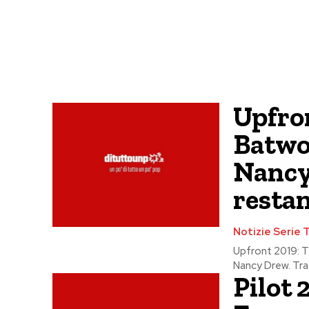
Upfro
Batwo
Nancy 
restan
Notizie Serie 
Upfront 2019: Th
Nancy Drew. Tra i
Pilot 