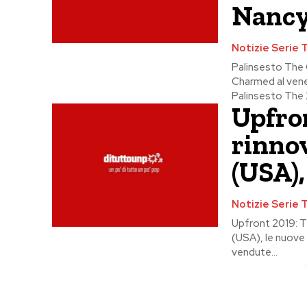
Nancy
Notizie Serie 
Palinsesto The 
Charmed al ven
Palinsesto The 
Upfro
rinnov
(USA),
Notizie Serie 
Upfront 2019: T
(USA), le nuove
vendute...