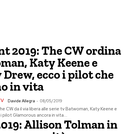
nt 2019: The CW ordina
man, Katy Keene e
Drew, ecco i pilot che
o in vita
TV
Davide Allegra
-
08/05/2019
e CW da il via libera alle serie tv Batwoman, Katy Keene e
 pilot Glamorous ancora in vita....
2019: Allison Tolman in