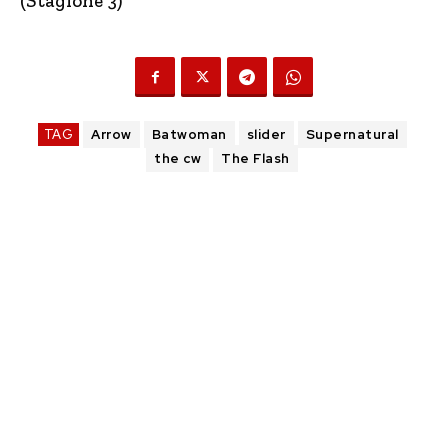
(Stagione 3)
TAG
Arrow
Batwoman
slider
Supernatural
the cw
The Flash