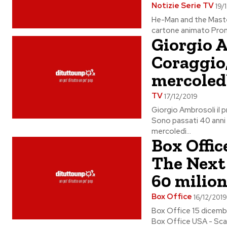
Notizie Serie TV
19/
He-Man and the Master
Giorgio A
Coraggio, 
mercoled
TV
17/12/2019
Giorgio Ambrosoli il 
Sono passati 40 anni 
mercoledì...
Box Offic
The Next 
60 milion
Box Office
16/12/201
Box Office 15 dicembre
Box Office USA - Scat