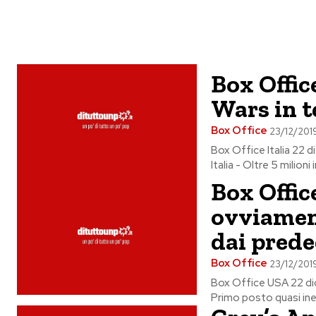
Box Offic
Wars in t
Box Office
23/12/201
Box Office Italia 22 d
Italia - Oltre 5 milioni
Box Offic
ovviamen
dai prede
Box Office
23/12/201
Box Office USA 22 di
Primo posto quasi inev