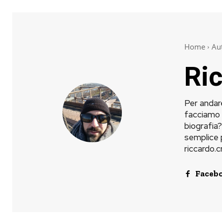
Home
Au
Ric
Per andar
facciamo 
biografia
semplice p
riccardo.c
Faceb