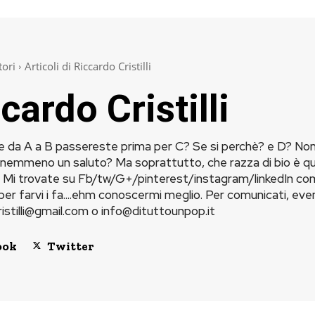
tori
Articoli di Riccardo Cristilli
cardo Cristilli
e da A a B passereste prima per C? Se si perchè? e D? Non r
nemmeno un saluto? Ma soprattutto, che razza di bio è ques
? Mi trovate su Fb/tw/G+/pinterest/instagram/linkedIn come 
er farvi i fa....ehm conoscermi meglio. Per comunicati, even
ristilli@gmail.com
o
info@dituttounpop.it
ook
Twitter