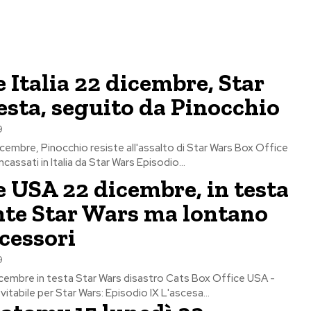
e Italia 22 dicembre, Star
esta, seguito da Pinocchio
9
icembre, Pinocchio resiste all'assalto di Star Wars Box Office
 incassati in Italia da Star Wars Episodio...
e USA 22 dicembre, in testa
te Star Wars ma lontano
cessori
9
cembre in testa Star Wars disastro Cats Box Office USA -
itabile per Star Wars: Episodio IX L'ascesa...