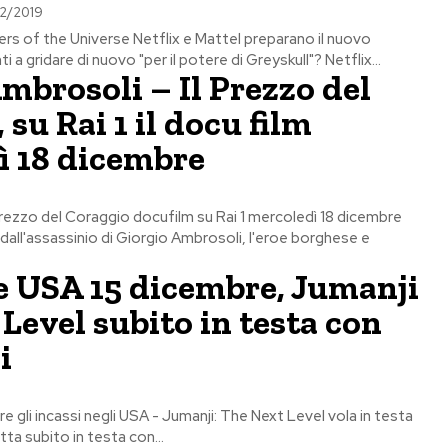
12/2019
s of the Universe Netflix e Mattel preparano il nuovo
cartone animato Pronti a gridare di nuovo "per il potere di Greyskull"? Netflix...
mbrosoli – Il Prezzo del
su Rai 1 il docu film
ì 18 dicembre
prezzo del Coraggio docufilm su Rai 1 mercoledì 18 dicembre
dall'assassinio di Giorgio Ambrosoli, l'eroe borghese e
e USA 15 dicembre, Jumanji
Level subito in testa con
i
9
 gli incassi negli USA - Jumanji: The Next Level vola in testa
ta subito in testa con...