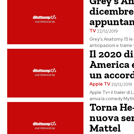
Grey’s An
dicembre 
appunta
TV
22/12/2019
Grey's Anatomy 15 le 
anticipazioni e trame 
Il 2020 di
America e
un accor
Apple TV
20/12/2019
Apple Tv+ il trailer di
arriva la comedy Mythi
Torna He
nuova ser
Mattel