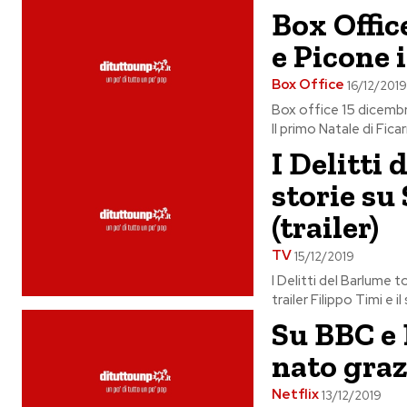
Box Offic
e Picone 
Box Office
16/12/201
Box office 15 dicembre 
Il primo Natale di Ficar
I Delitti
storie su 
(trailer)
TV
15/12/2019
I Delitti del Barlume 
trailer Filippo Timi e i
Su BBC e 
nato graz
Netflix
13/12/2019