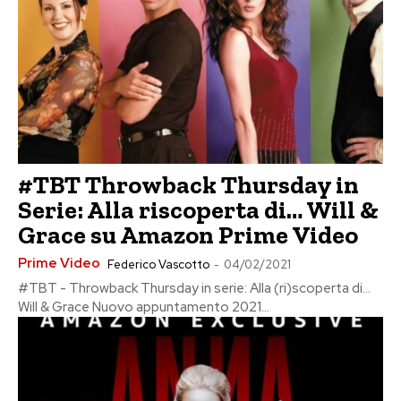
#TBT Throwback Thursday in
Serie: Alla riscoperta di… Will &
Grace su Amazon Prime Video
Prime Video
Federico Vascotto
-
04/02/2021
#TBT - Throwback Thursday in serie: Alla (ri)scoperta di...
Will & Grace Nuovo appuntamento 2021...