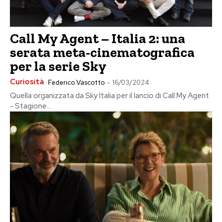
Call My Agent – Italia 2: una
serata meta-cinematografica
per la serie Sky
Curiosità
Federico Vascotto
-
16/03/2024
Quella organizzata da Sky Italia per il lancio di Call My Agent
- Stagione...