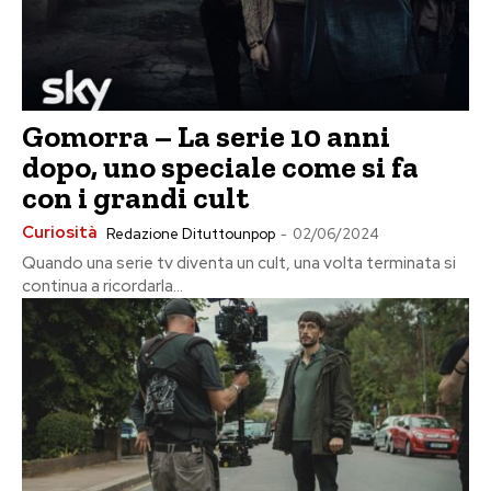
Gomorra – La serie 10 anni
dopo, uno speciale come si fa
con i grandi cult
Curiosità
Redazione Dituttounpop
-
02/06/2024
Quando una serie tv diventa un cult, una volta terminata si
continua a ricordarla...