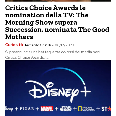
Critics Choice Awards le
nomination della TV: The
Morning Show supera
Succession, nominata The Good
Mothers
Curiosità
Riccardo Cristilli
-
06/12/2023
Si preannuncia una battaglia tra colossi dei media per i
Critics Choice Awards. I...