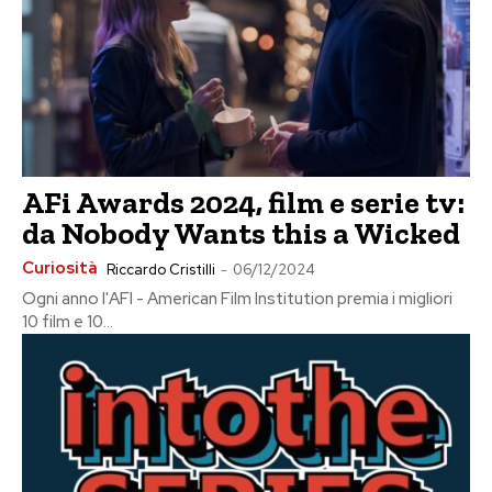
AFi Awards 2024, film e serie tv:
da Nobody Wants this a Wicked
Curiosità
Riccardo Cristilli
-
06/12/2024
Ogni anno l'AFI - American Film Institution premia i migliori
10 film e 10...