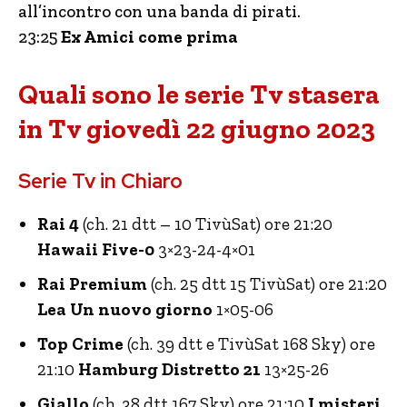
all’incontro con una banda di pirati.
23:25
Ex Amici come prima
Quali sono le serie Tv stasera
in Tv giovedì 22 giugno 2023
Serie Tv in Chiaro
Rai 4
(ch. 21 dtt – 10 TivùSat) ore 21:20
Hawaii Five-0
3×23-24-4×01
Rai Premium
(ch. 25 dtt 15 TivùSat) ore 21:20
Lea Un nuovo giorno
1×05-06
Top Crime
(ch. 39 dtt e TivùSat 168 Sky) ore
21:10
Hamburg Distretto 21
13×25-26
Giallo
(ch. 38 dtt 167 Sky) ore 21:10
I misteri