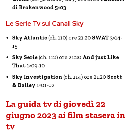
di Brokenwood 5×03
Le Serie Tv sui Canali Sky
Sky Atlantic
(ch. 110) ore 21:20
SWAT
3×14-
15
Sky Serie
(ch. 112) ore 21:20
And just Like
That
1×09-10
Sky Investigation
(ch. 114) ore 21.20
Scott
& Bailey
1×01-02
La guida tv di giovedì 22
giugno 2023 ai film stasera in
tv