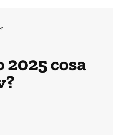
v?
o 2025 cosa
v?