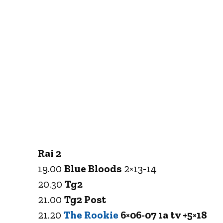
Rai 2
19.00
Blue Bloods
2×13-14
20.30
Tg2
21.00
Tg2 Post
21.20
The Rookie
6×06-07 1a tv +5×18