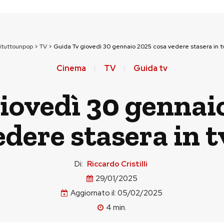
ituttounpop
>
TV
>
Guida Tv giovedì 30 gennaio 2025 cosa vedere stasera in t
Cinema
TV
Guida tv
iovedì 30 gennai
edere stasera in t
Di:
Riccardo Cristilli
29/01/2025
Aggiornato il:
05/02/2025
4
min.