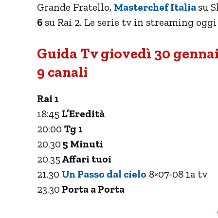
Grande Fratello,
Masterchef Italia
su S
6
su Rai 2. Le serie tv in streaming oggi
Guida Tv giovedì 30 gennai
9 canali
Rai 1
18:45
L’Eredità
20:00
Tg 1
20.30
5 Minuti
20.35
Affari tuoi
21.30
Un Passo dal cielo
8×07-08 1a tv
23.30
Porta a Porta
- 