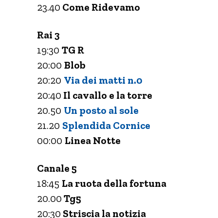
23.40
Come Ridevamo
Rai 3
19:30
TG R
20:00
Blob
20:20
Via dei matti n.0
20:40
Il cavallo e la torre
20.50
Un posto al sole
21.20
Splendida Cornice
00:00
Linea Notte
Canale 5
18:45
La ruota della fortuna
20.00
Tg5
20:30
Striscia la notizia