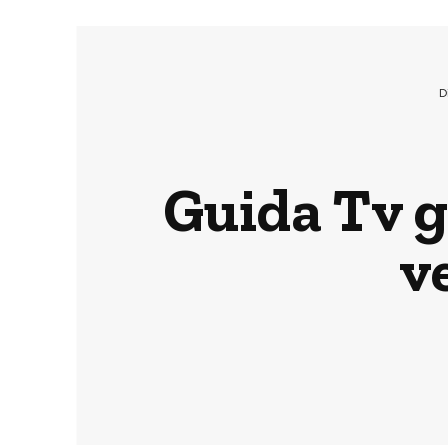
D
Guida Tv g
v