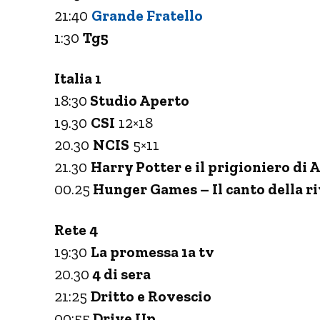
21:40
Grande Fratello
1:30
Tg5
Italia 1
18:30
Studio Aperto
19.30
CSI
12×18
20.30
NCIS
5×11
21.30
Harry Potter e il prigioniero di
00.25
Hunger Games – Il canto della ri
Rete 4
19:30
La promessa 1a tv
20.30
4 di sera
21:25
Dritto e Rovescio
00:55
Drive Up