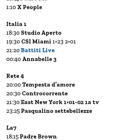
1:10
X People
Italia 1
18:30
Studio Aperto
19:30
CSI Miami
1×23 2×01
21:20
Battiti Live
00:40
Annabelle 3
Rete 4
20:00
Tempesta d’amore
20:30
Controcorrente
21:30
East New York 1×01-02 1a tv
23:25
Pasqualino settebellezze
La7
18:15
Padre Brown