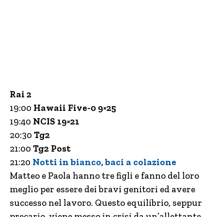
Rai 2
19:00
Hawaii Five-0 9×25
19:40
NCIS 19×21
20:30
Tg2
21:00
Tg2 Post
21:20
Notti in bianco, baci a colazione
Matteo e Paola hanno tre figli e fanno del loro
meglio per essere dei bravi genitori ed avere
successo nel lavoro. Questo equilibrio, seppur
precario, viene messo in crisi da un’allettante