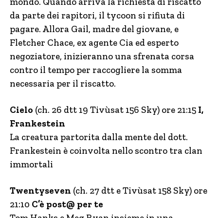
mondo. Quando arriva la richiesta di riscatto
da parte dei rapitori, il tycoon si rifiuta di
pagare. Allora Gail, madre del giovane, e
Fletcher Chace, ex agente Cia ed esperto
negoziatore, inizieranno una sfrenata corsa
contro il tempo per raccogliere la somma
necessaria per il riscatto.
Cielo
(ch. 26 dtt 19 Tivùsat 156 Sky) ore 21:15
I,
Frankestein
La creatura partorita dalla mente del dott.
Frankestein è coinvolta nello scontro tra clan
immortali
Twentyseven
(ch. 27 dtt e Tivùsat 158 Sky) ore
21:10
C’è post@ per te
Tom Hanks e Meg Ryan insieme in una