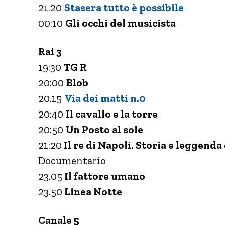
21.20
Stasera tutto è possibile
00:10
Gli occhi del musicista
Rai 3
19:30
TG R
20:00
Blob
20.15
Via dei matti n.0
20:40
Il cavallo e la torre
20:50
Un Posto al sole
21:20
Il re di Napoli. Storia e leggend
Documentario
23.05
Il fattore umano
23.50
Linea Notte
Canale 5