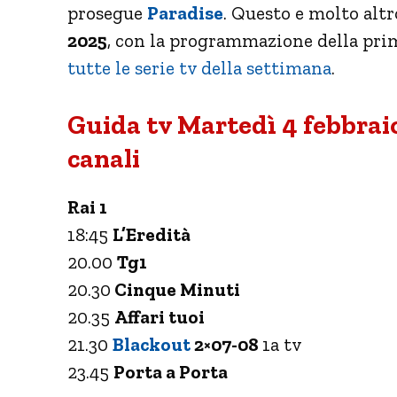
prosegue
Paradise
. Questo e molto altr
2025
, con la programmazione della prim
tutte le serie tv della settimana
.
Guida tv Martedì 4 febbraio
canali
Rai 1
18:45
L’Eredità
20.00
Tg1
20.30
Cinque Minuti
20.35
Affari tuoi
21.30
Blackout
2×07-08
1a tv
23.45
Porta a Porta