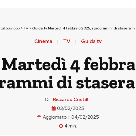
ituttounpop
>
TV
>
Guida tv Martedì 4 febbraio 2025, i programmi di stasera in 
Cinema
TV
Guida tv
 Martedì 4 febbrai
rammi di stasera 
Di:
Riccardo Cristilli
03/02/2025
Aggiornato il:
04/02/2025
4
min.