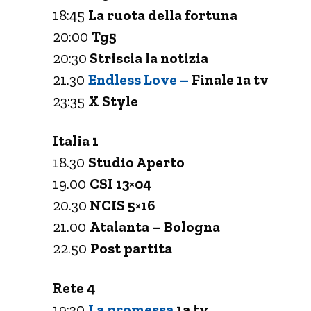
18:45
La ruota della fortuna
20:00
Tg5
20:30
Striscia la notizia
21.30
Endless Love –
Finale 1a tv
23:35
X Style
Italia 1
18.30
Studio Aperto
19.00
CSI 13×04
20.30
NCIS 5×16
21.00
Atalanta – Bologna
22.50
Post partita
Rete 4
19:30
La promessa
1a tv