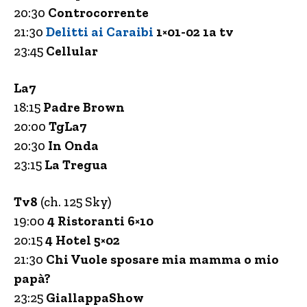
20:30
Controcorrente
21:30
Delitti ai Caraibi
1×01-02 1a tv
23:45
Cellular
La7
18:15
Padre Brown
20:00
TgLa7
20:30
In Onda
23:15
La Tregua
Tv8
(ch. 125 Sky)
19:00
4 Ristoranti 6×10
20:15
4 Hotel 5×02
21:30
Chi Vuole sposare mia mamma o mio
papà?
23:25
GiallappaShow