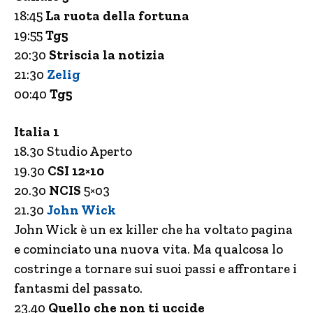
18:45
La ruota della fortuna
19:55
Tg5
20:30
Striscia la notizia
21:30
Zelig
00:40
Tg5
Italia 1
18.30 Studio Aperto
19.30
CSI 12×10
20.30
NCIS
5×03
21.30
John Wick
John Wick è un ex killer che ha voltato pagina
e cominciato una nuova vita. Ma qualcosa lo
costringe a tornare sui suoi passi e affrontare i
fantasmi del passato.
23.40
Quello che non ti uccide