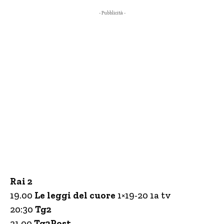
- Pubblicità -
Rai 2
19.00
Le leggi del cuore
1×19-20 1a tv
20:30
Tg2
21.00
Tg2Post