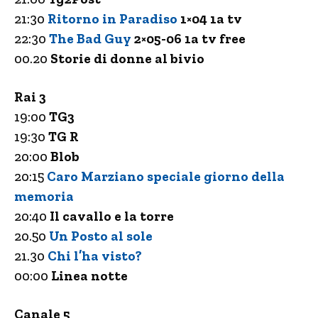
21:30
Ritorno in Paradiso
1×04 1a tv
22:30
The Bad Guy
2×05-06 1a tv free
00.20
Storie di donne al bivio
Rai 3
19:00
TG3
19:30
TG R
20:00
Blob
20:15
Caro Marziano speciale giorno della
memoria
20:40
Il cavallo e la torre
20.50
Un Posto al sole
21.30
Chi l’ha visto?
00:00
Linea notte
Canale 5