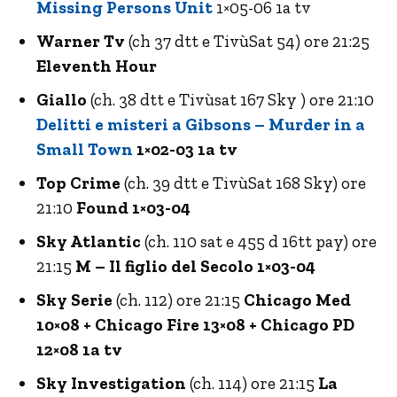
Missing Persons Unit
1×05-06 1a tv
Warner Tv
(ch 37 dtt e TivùSat 54) ore 21:25
Eleventh Hour
Giallo
(ch. 38 dtt e Tivùsat 167 Sky ) ore 21:10
Delitti e misteri a Gibsons – Murder in a
Small Town
1×02-03 1a tv
Top Crime
(ch. 39 dtt e TivùSat 168 Sky) ore
21:10
Found 1×03-04
Sky Atlantic
(ch. 110 sat e 455 d 16tt pay) ore
21:15
M – Il figlio del Secolo 1×03-04
Sky Serie
(ch. 112) ore 21:15
Chicago Med
10×08 + Chicago Fire 13×08 + Chicago PD
12×08 1a tv
Sky Investigation
(ch. 114) ore 21:15
La