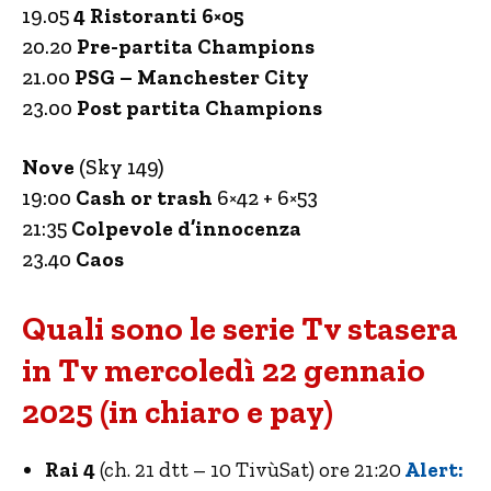
19.05
4 Ristoranti 6×05
20.20
Pre-partita Champions
21.00
PSG – Manchester City
23.00
Post partita Champions
Nove
(Sky 149)
19:00
Cash or trash
6×42 + 6×53
21:35
Colpevole d’innocenza
23.40
Caos
Quali sono le serie Tv stasera
in Tv mercoledì 22 gennaio
2025 (in chiaro e pay)
Rai 4
(ch. 21 dtt – 10 TivùSat) ore 21:20
Alert: