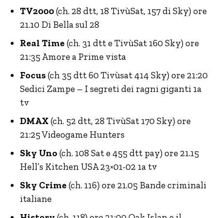
TV2000
(ch. 28 dtt, 18 TivùSat, 157 di Sky) ore
21.10 Di Bella sul 28
Real Time
(ch. 31 dtt e TivùSat 160 Sky) ore
21:35 Amore a Prime vista
Focus
(ch 35 dtt 60 Tivùsat 414 Sky) ore 21:20
Sedici Zampe – I segreti dei ragni giganti 1a
tv
DMAX
(ch. 52 dtt, 28 TivùSat 170 Sky) ore
21:25 Videogame Hunters
Sky Uno
(ch. 108 Sat e 455 dtt pay) ore 21.15
Hell’s Kitchen USA 23×01-02 1a tv
Sky Crime
(ch. 116) ore 21.05 Bande criminali
italiane
History
(ch. 118) ore 21:00 Oak Islan e il