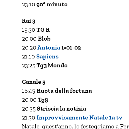
23.10
90° minuto
Rai 3
19:30
TG R
20:00
Blob
20.20
Antonia
1×01-02
21.10
Sapiens
23:25
Tg3 Mondo
Canale 5
18:45
Ruota della fortuna
20:00
Tg5
20:35
Striscia la notizia
21:30
Improvvisamente Natale 1a tv
Natale, quest’anno, lo festeggiamo a Fe