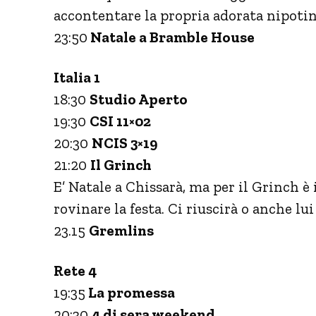
accontentare la propria adorata nipotin
23:50
Natale a Bramble House
Italia 1
18:30
Studio Aperto
19:30
CSI 11×02
20:30
NCIS 3×19
21:20
Il Grinch
E’ Natale a Chissarà, ma per il Grinch 
rovinare la festa. Ci riuscirà o anche lu
23.15
Gremlins
Rete 4
19:35
La promessa
20:30
4 di sera weekend