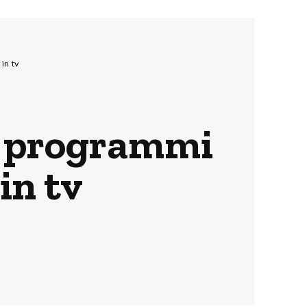
in tv
e, programmi
 in tv