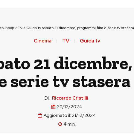
ttounpop
>
TV
>
Guida tv sabato 21 dicembre, programmi film e serie tv stasera 
Cinema
TV
Guida tv
bato 21 dicembr
e serie tv stasera
Di:
Riccardo Cristilli
20/12/2024
Aggiornato il:
21/12/2024
4
min.