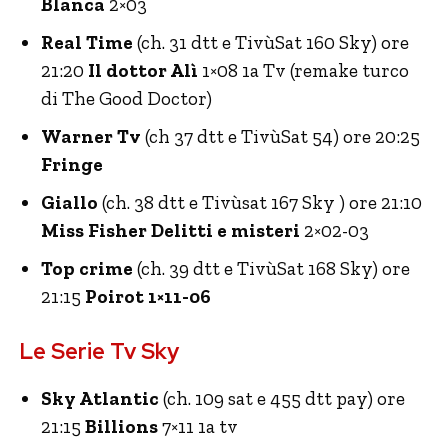
Blanca
2×03
Real Time
(ch. 31 dtt e TivùSat 160 Sky) ore
21:20
Il dottor Alì
1×08 1a Tv (remake turco
di The Good Doctor)
Warner Tv
(ch 37 dtt e TivùSat 54) ore 20:25
Fringe
Giallo
(ch. 38 dtt e Tivùsat 167 Sky ) ore 21:10
Miss Fisher Delitti e misteri
2×02-03
Top crime
(ch. 39 dtt e TivùSat 168 Sky) ore
21:15
Poirot 1×11-06
Le Serie Tv Sky
Sky Atlantic
(ch. 109 sat e 455 dtt pay) ore
21:15
Billions
7×11 1a tv