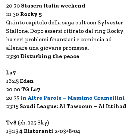
20:30
Stasera Italia weekend
21:30
Rocky 5
Quinto capitolo della saga cult con Sylvester
Stallone. Dopo essersi ritirato dal ring Rocky
ha seri problemi finanziari e comincia ad
allenare una giovane promessa.
23:50
Disturbing the peace
La7
16:45
Eden
20:00
TG La7
20:35
In Altre Parole – Massimo Gramellini
23:15
Saudi League: Al Tawooun – Al Ittihad
Tv8
(ch. 125 Sky)
19:15
4 Ristoranti
2×03+8×04