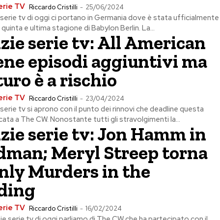
erie TV
Riccardo Cristilli
-
25/06/2024
 serie tv di oggi ci portano in Germania dove è stata ufficialmente
 quinta e ultima stagione di Babylon Berlin. La...
zie serie tv: All American
ene episodi aggiuntivi ma
uturo è a rischio
erie TV
Riccardo Cristilli
-
23/04/2024
 serie tv si aprono con il punto dei rinnovi che deadline questa
cata a The CW. Nonostante tutti gli stravolgimenti la...
zie serie tv: Jon Hamm in
dman; Meryl Streep torna
nly Murders in the
ding
erie TV
Riccardo Cristilli
-
16/02/2024
zie serie tv di oggi parliamo di The CW che ha partecipato con il