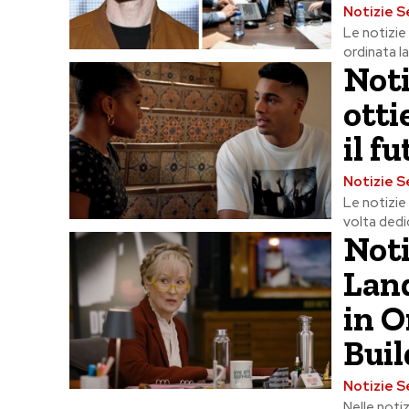
Notizie S
Le notizie
ordinata la
Noti
otti
il f
Notizie S
Le notizie
volta dedi
Noti
Lan
in O
Buil
Notizie S
Nelle noti