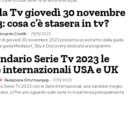
 tra le notizie serie tv un'altra novità per...
da Tv giovedì 30 novembre
: cosa c’è stasera in tv?
iccardo Cristilli
-
29/11/2023
v di giovedì 30 novembre 2023 presenta un estratto della guida
lla guida Mediaset, Sky e Discovery dedicata ai programmi...
ndario Serie Tv 2023 le
 internazionali USA e UK
o
Redazione Dituttounpop
-
17/11/2023
rio Serie Tv 2023 con le date internazionali, anzi sarebbe meglio
cane, offre uno sguardo sulle serie tv in partenza principalmente