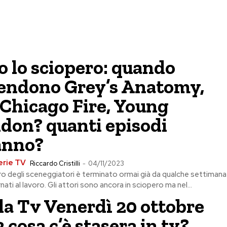
 lo sciopero: quando
rendono Grey’s Anatomy,
 Chicago Fire, Young
don? quanti episodi
anno?
erie TV
Riccardo Cristilli
-
04/11/2023
o degli sceneggiatori è terminato ormai già da qualche settimana
ati al lavoro. Gli attori sono ancora in sciopero ma nel...
a Tv Venerdì 20 ottobre
 cosa c’è stasera in tv?