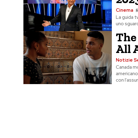
Cinema
R
La guida t
uno sguardo
The 
All 
Notizie S
Canada mo
americano,
con l'assur