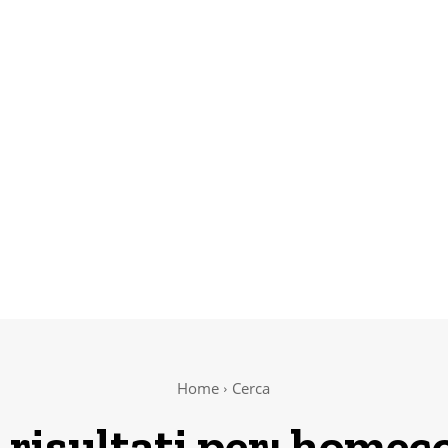
Home
Cerca
 risultati per:
homec