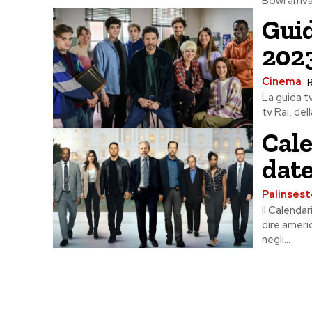
Bowl arriva
Gui
2023
Cinema
R
La guida t
tv Rai, de
Cale
date
Palinsest
Il Calenda
dire ameri
negli...