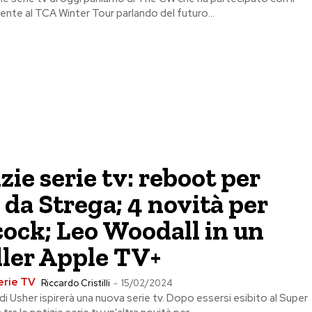
ente al TCA Winter Tour parlando del futuro...
zie serie tv: reboot per
 da Strega; 4 novità per
ock; Leo Woodall in un
ller Apple TV+
erie TV
Riccardo Cristilli
-
15/02/2024
di Usher ispirerà una nuova serie tv. Dopo essersi esibito al Super