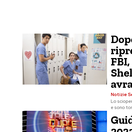
Dopo
rip
FBI,
Shel
avr
Notizie S
Lo scioper
e sono torn
Guid
2023