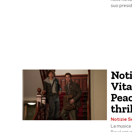
suo presid
Noti
Vita
Peac
thri
Notizie S
La musica 