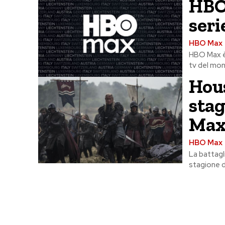
HBO 
seri
HBO Max
HBO Max è a
tv del mon
Hous
stag
Ma
HBO Max
La battagl
stagione d