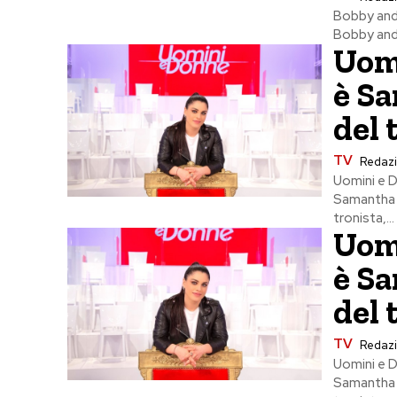
Bobby and 
Bobby and G
Uomi
è Sa
del 
TV
Redaz
Uomini e D
Samantha 
tronista,...
Uomi
è Sa
del 
TV
Redaz
Uomini e D
Samantha 