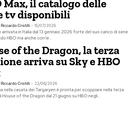
Max, il catalogo delle
e tv disponibili
Riccardo Cristilli
-
15/07/2026
rrivata in Italia dal 13 gennaio 2026 forte del suo carico di serie
do HBO ma anche con le...
e of the Dragon, la terza
ione arriva su Sky e HBO
x
Riccardo Cristilli
-
22/06/2026
ia nella casata dei Targaryen è pronta per scoppiare nella terza
i House of the Dragon dal 21 giugno su HBO negli...