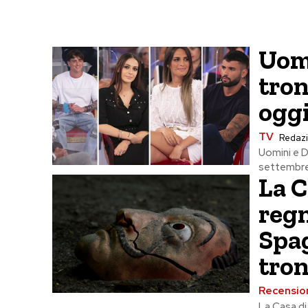
Uomi
tron
oggi
TV
Redaz
Uomini e D
settembre 
La C
regn
Spag
tro
Recension
La Casa di