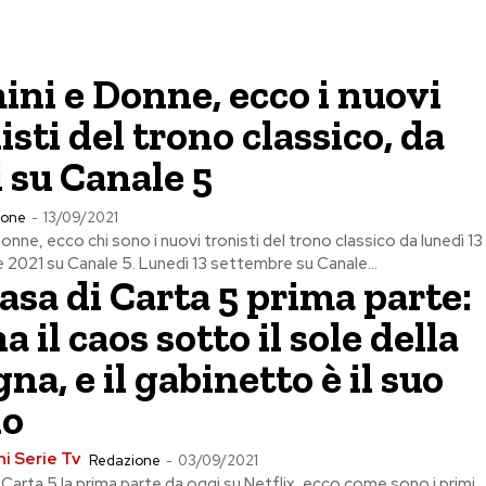
ni e Donne, ecco i nuovi
isti del trono classico, da
 su Canale 5
ione
-
13/09/2021
onne, ecco chi sono i nuovi tronisti del trono classico da lunedì 13
2021 su Canale 5. Lunedì 13 settembre su Canale...
asa di Carta 5 prima parte:
a il caos sotto il sole della
na, e il gabinetto è il suo
no
i Serie Tv
Redazione
-
03/09/2021
 Carta 5 la prima parte da oggi su Netflix, ecco come sono i primi