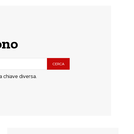
rono
CERCA
a chiave diversa.