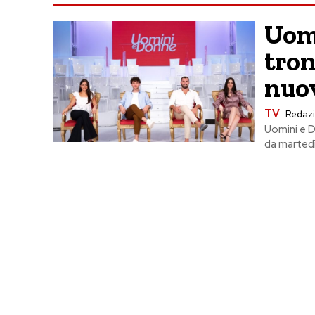
Uomi
tron
nuo
TV
Redaz
Uomini e D
da martedì