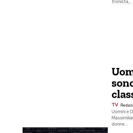
tronista,...
Uomi
sono
clas
TV
Redaz
Uomini e D
Massimilia
donne...