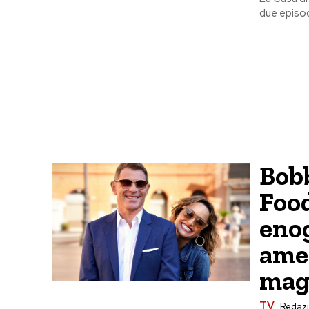
due episod
Bobb
Food
eno
amer
mag
TV
Redaz