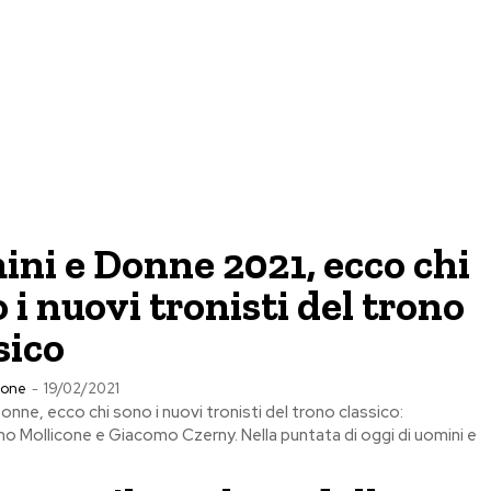
ni e Donne 2021, ecco chi
 i nuovi tronisti del trono
sico
ione
-
19/02/2021
onne, ecco chi sono i nuovi tronisti del trono classico:
no Mollicone e Giacomo Czerny. Nella puntata di oggi di uomini e