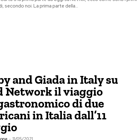
i, secondo noi. La prima parte della...
y and Giada in Italy su
 Network il viaggio
gastronomico di due
icani in Italia dall’11
gio
ione
-
11/05/2021