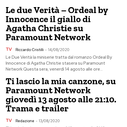
Le due Verità – Ordeal by
Innocence il giallo di
Agatha Christie su
Paramount Network
TV
Riccardo Cristilli
-
14/08/2020
Le Due Verità la miniserie tratta dal romanzo Ordeal By
Innocence di Agatha Christie stasera su Paramount
Network Questa sera, venerdì 14 agosto alle ore...
Ti lascio la mia canzone, su
Paramount Network
giovedì 13 agosto alle 21:10.
Trama e trailer
TV
Redazione
-
13/08/2020