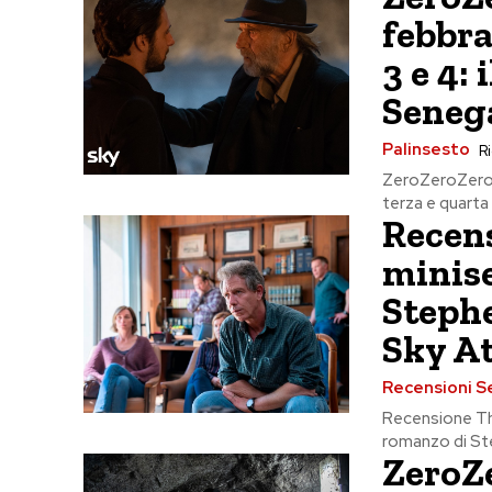
febbra
3 e 4: 
Seneg
Palinsesto
Ri
ZeroZeroZero a
terza e quarta d
Recens
minise
Stephe
Sky At
Recensioni S
Recensione The
romanzo di Ste
ZeroZe