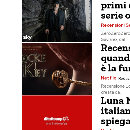
primi 
serie 
Recensioni S
ZeroZeroZero, 
Saviano, dal...
Recen
quando
è la fu
Netflix
Redaz
Recensione Loc
creata da...
Luna N
italia
spiega