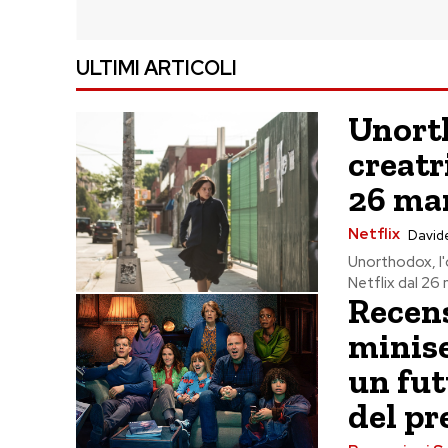
ULTIMI ARTICOLI
Unorth
creatr
26 mar
Netflix
Davide
Unorthodox, l'o
Netflix dal 26 
Recens
minise
un fut
del pr