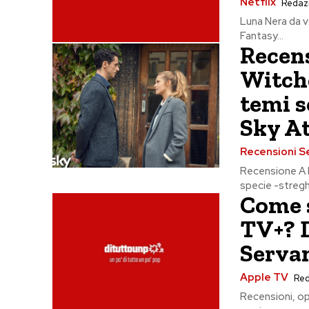
Netflix
Redaz
Luna Nera da ve
Fantasy...
Recens
Witche
temi s
Sky At
Recensioni S
Recensione A D
specie -streghe
Come s
TV+? 
Serva
Apple TV
Re
Recensioni, opi