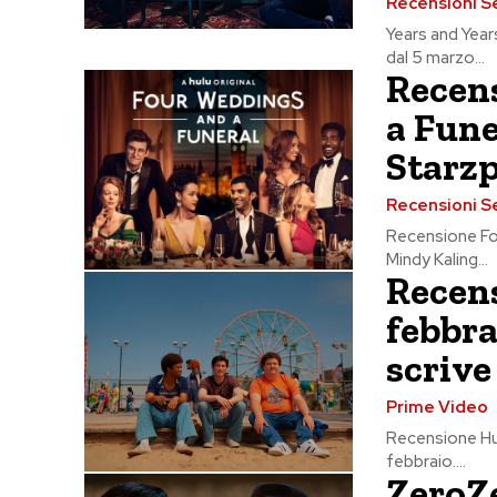
Recensioni S
Years and Years
dal 5 marzo...
Recen
a Fune
Starz
Recensioni S
Recensione Fou
Mindy Kaling...
Recens
febbra
scrive
Prime Video
Recensione Hun
febbraio....
ZeroZ