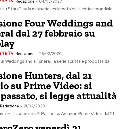
erie Tv
Redazione
-
04/03/2020
 su StarzPlay la miniserie acclamata dalla critica mondiale
sione Four Weddings and
ral dal 27 febbraio su
play
erie Tv
Redazione
-
26/02/2020
r Weddings and a Funeral, la serie scritta e prodotta da
ione Hunters, dal 21
io su Prime Video: si
 passato, si legge attualità
Redazione
-
21/02/2020
ters, la serie con Al Pacino su Amazon Prime Video dal 21
eroZero venerdì 21