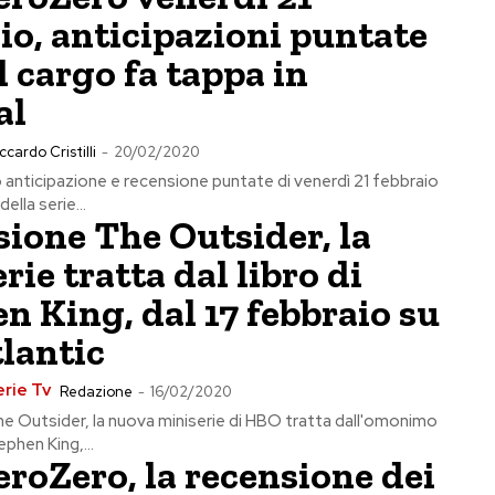
io, anticipazioni puntate
il cargo fa tappa in
al
ccardo Cristilli
-
20/02/2020
nticipazione e recensione puntate di venerdì 21 febbraio
ella serie...
ione The Outsider, la
rie tratta dal libro di
n King, dal 17 febbraio su
lantic
erie Tv
Redazione
-
16/02/2020
 Outsider, la nuova miniserie di HBO tratta dall'omonimo
phen King,...
roZero, la recensione dei