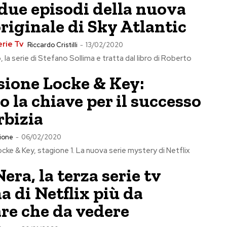
due episodi della nuova
originale di Sky Atlantic
erie Tv
Riccardo Cristilli
-
13/02/2020
la serie di Stefano Sollima e tratta dal libro di Roberto
sione Locke & Key:
 la chiave per il successo
rbizia
ione
-
06/02/2020
ke & Key, stagione 1. La nuova serie mystery di Netflix
era, la terza serie tv
na di Netflix più da
re che da vedere