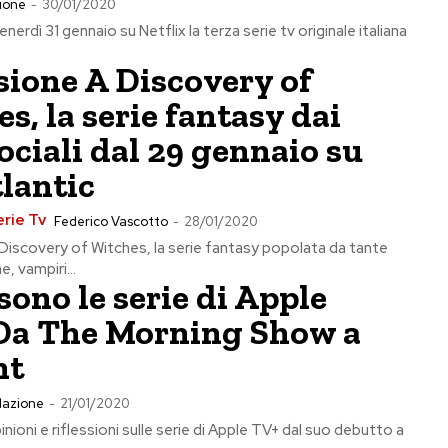
ione
-
30/01/2020
nerdì 31 gennaio su Netflix la terza serie tv originale italiana
ione A Discovery of
s, la serie fantasy dai
ociali dal 29 gennaio su
lantic
erie Tv
Federico Vascotto
-
28/01/2020
iscovery of Witches, la serie fantasy popolata da tante
, vampiri...
ono le serie di Apple
Da The Morning Show a
nt
dazione
-
21/01/2020
nioni e riflessioni sulle serie di Apple TV+ dal suo debutto a