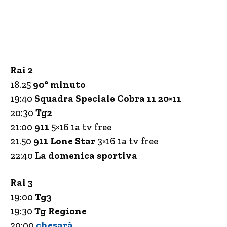
Rai 2
18.25
90° minuto
19:40
Squadra Speciale Cobra 11 20×11
20:30
Tg2
21:00
911
5×16 1a tv free
21.50
911 Lone Star
3×16 1a tv free
22:40
La domenica sportiva
Rai 3
19:00
Tg3
19:30
Tg Regione
20:00
chesarà