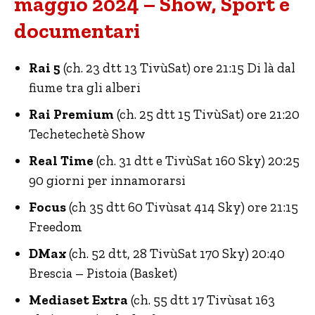
maggio 2024 – Show, Sport e
documentari
Rai 5
(ch. 23 dtt 13 TivùSat) ore 21:15 Di là dal
fiume tra gli alberi
Rai Premium
(ch. 25 dtt 15 TivùSat) ore 21:20
Techetechetè Show
Real Time
(ch. 31 dtt e TivùSat 160 Sky) 20:25
90 giorni per innamorarsi
Focus
(ch 35 dtt 60 Tivùsat 414 Sky) ore 21:15
Freedom
DMax
(ch. 52 dtt, 28 TivùSat 170 Sky) 20:40
Brescia – Pistoia (Basket)
Mediaset Extra
(ch. 55 dtt 17 Tivùsat 163