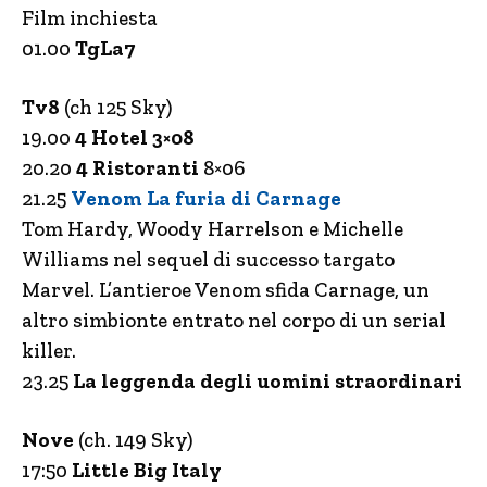
Film inchiesta
01.00
TgLa7
Tv8
(ch 125 Sky)
19.00
4 Hotel 3×08
20.20
4 Ristoranti
8×06
21.25
Venom La furia di Carnage
Tom Hardy, Woody Harrelson e Michelle
Williams nel sequel di successo targato
Marvel. L’antieroe Venom sfida Carnage, un
altro simbionte entrato nel corpo di un serial
killer.
23.25
La leggenda degli uomini straordinari
Nove
(ch. 149 Sky)
17:50
Little Big Italy