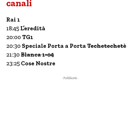
canali
Rai 1
18:45
L’eredità
20:00
TG1
20:30
Speciale Porta a Porta
Techetechetè
21:30
Blanca 1×04
23:25
Cose Nostre
- Pubblicità -