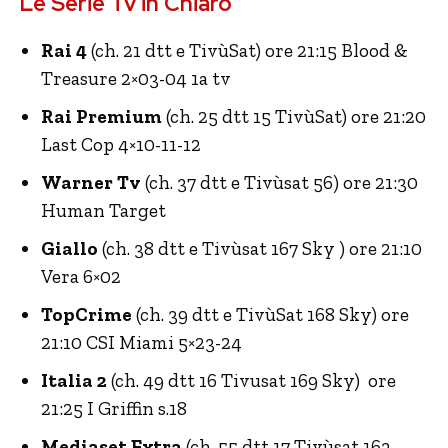
Le Serie Tv in Chiaro
Rai 4
(ch. 21 dtt e TivùSat) ore 21:15 Blood &
Treasure 2×03-04 1a tv
Rai Premium
(ch. 25 dtt 15 TivùSat) ore 21:20
Last Cop 4×10-11-12
Warner Tv
(ch. 37 dtt e Tivùsat 56) ore 21:30
Human Target
Giallo
(ch. 38 dtt e Tivùsat 167 Sky ) ore 21:10
Vera 6×02
TopCrime
(ch. 39 dtt e TivùSat 168 Sky) ore
21:10 CSI Miami 5×23-24
Italia 2
(ch. 49 dtt 16 Tivusat 169 Sky) ore
21:25 I Griffin s.18
Mediaset Extra
(ch. 55 dtt 17 Tivùsat 163