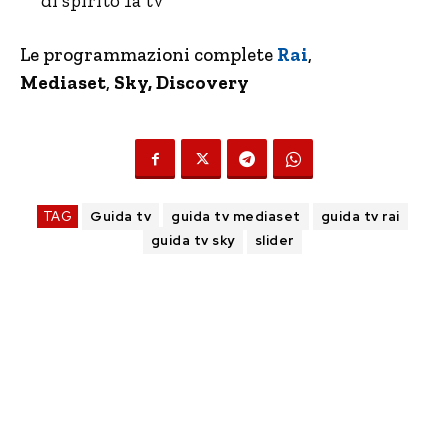
di spirito 1a tv
Le programmazioni complete
Rai
,
Mediaset
,
Sky, Discovery
TAG
Guida tv
guida tv mediaset
guida tv rai
guida tv sky
slider