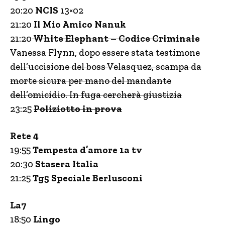
20:20
NCIS
13×02
21:20
Il Mio Amico Nanuk
21:20
White Elephant – Codice Criminale
Vanessa Flynn, dopo essere stata testimone
dell’uccisione del boss Velasquez, scampa da
morte sicura per mano del mandante
dell’omicidio. In fuga cercherà giustizia
23:25
Poliziotto in prova
Rete 4
19:55
Tempesta d’amore 1a tv
20:30
Stasera Italia
21:25
Tg5 Speciale Berlusconi
La7
18:50
Lingo