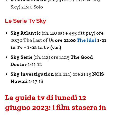
Sky) 21:40 Solo
Le Serie Tv Sky
Sky Atlantic
(ch. 110 sat e 455 dtt pay) ore
20:30 The Last of Us
ore 22:00
The Idol
1×01
1a Tv + 1×02 1a tv (v.o.)
Sky Serie
(ch. 112) ore 21:15
The Good
Doctor
1×11-12
Sky Investigation
(ch. 114) ore 21:15
NCIS
Hawaii
1×17-18
La guida tv di lunedì 12
giugno 2023: i film stasera in