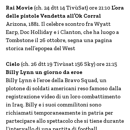
Rai Movie
(ch. 24 dtt 14 TivùSat) ore 21:10
L’ora
delle pistole Vendetta all’Ok Corral
Arizona, 1881. Il celebre scontro fra Wyatt
Earp, Doc Holliday e i Clanton, che ha luogo a
Tombstone il 26 ottobre, segna una pagina
storica nell’epopea del West
Cielo
(ch. 26 dtt 19 Tivùsat 156 Sky) ore 21:15
Billy Lynn un giorno da eroe
Billy Lynn è l’eroe della Bravo Squad, un
plotone di soldati americani reso famoso dalla
registrazione video di un loro combattimento
in Iraq. Billy e i suoi commilitoni sono
richiamati temporaneamente in patria per
partecipare allo spettacolo che si tiene durante
l’intervallo di una partita di football