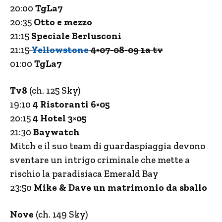
20:00
TgLa7
20:35
Otto e mezzo
21:15
Speciale Berlusconi
21:15
Yellowstone
4×07-08-09 1a tv
01:00
TgLa7
Tv8
(ch. 125 Sky)
19:10
4 Ristoranti 6×05
20:15
4 Hotel 3×05
21:30
Baywatch
Mitch e il suo team di guardaspiaggia devono
sventare un intrigo criminale che mette a
rischio la paradisiaca Emerald Bay
23:50
Mike & Dave un matrimonio da sballo
Nove
(ch. 149 Sky)